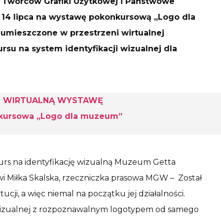
Twórców Grafiki Użytkowej i Państwowe
14 lipca na wystawę pokonkursową „Logo dla
umieszczone w przestrzeni wirtualnej
su na system identyfikacji wizualnej dla
ACZ WIRTUALNĄ WYSTAWĘ
nkursowa „Logo dla muzeum”
onkurs na identyfikację wizualną Muzeum Getta
 Miłka Skalska, rzeczniczka prasowa MGW – Został
ji, a więc niemal na początku jej działalności.
i wizualnej z rozpoznawalnym logotypem od samego