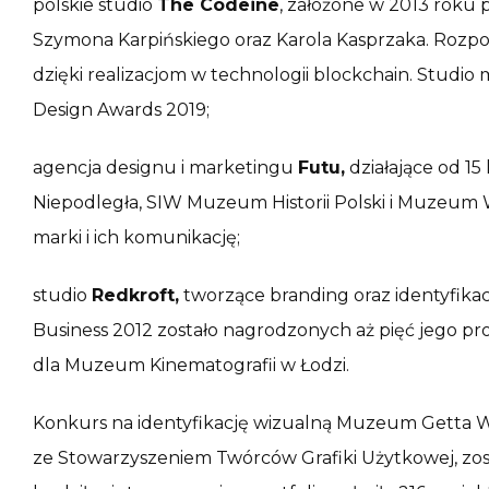
polskie studio
The Codeine
, założone w 2013 roku 
Szymona Karpińskiego oraz Karola Kasprzaka. Roz
dzięki realizacjom w technologii blockchain. Studio
Design Awards 2019;
agencja designu i marketingu
Futu,
działające od 15 
Niepodległa, SIW Muzeum Historii Polski i Muzeum 
marki i ich komunikację;
studio
Redkroft
,
tworzące branding oraz identyfika
Business 2012 zostało nagrodzonych aż pięć jego proj
dla Muzeum Kinematografii w Łodzi.
Konkurs na identyfikację wizualną Muzeum Getta W
ze Stowarzyszeniem Twórców Grafiki Użytkowej, zos