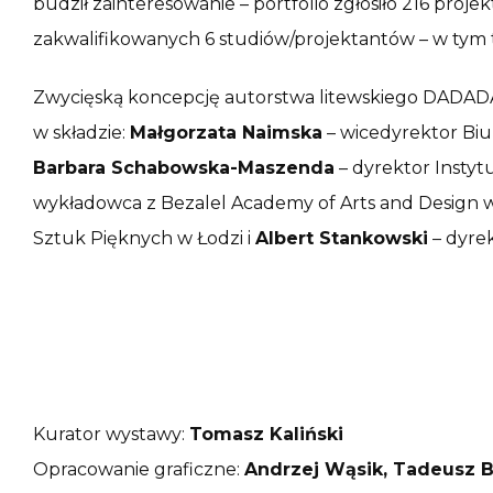
budził zainteresowanie – portfolio zgłosiło 216 proj
zakwalifikowanych 6 studiów/projektantów – w tym tr
Zwycięską koncepcję autorstwa litewskiego DADAD
w składzie:
Małgorzata Naimska
– wicedyrektor Biu
Barbara Schabowska-Maszenda
– dyrektor Insty
wykładowca z Bezalel Academy of Arts and Design w
Sztuk Pięknych w Łodzi i
Albert Stankowski
– dyre
Kurator wystawy:
Tomasz Kaliński
Opracowanie graficzne:
Andrzej Wąsik, Tadeusz B