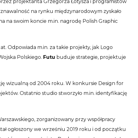
przez projektanta Grzegorza Łotysza i programistów
poznawalność na rynku międzynarodowym zyskało
 ma na swoim koncie m.in. nagrodę Polish Graphic
lat. Odpowiada m.in. za takie projekty, jak Logo
Wojska Polskiego.
Futu
buduje strategie, projektuje
cję wizualną od 2004 roku. W konkursie Design for
ektów. Ostatnio studio stworzyło m.in. identyfikację
arszawskiego, zorganizowany przy współpracy
tał ogłoszony we wrześniu 2019 roku i od początku