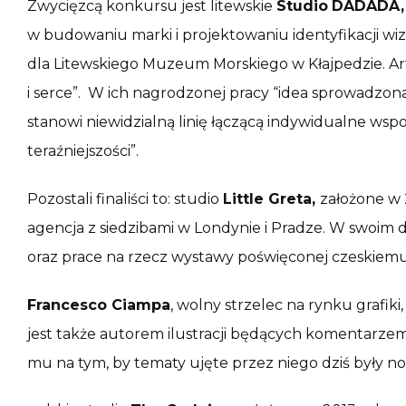
Zwycięzcą konkursu jest litewskie
Studio
DADADA
w budowaniu marki i projektowaniu identyfikacji wi
dla Litewskiego Muzeum Morskiego w Kłajpedzie. Art
i serce”. W ich nagrodzonej pracy “idea sprowadzon
stanowi niewidzialną linię łączącą indywidualne wsp
teraźniejszości”.
Pozostali finaliści to: studio
Little Greta,
założone w
agencja z siedzibami w Londynie i Pradze. W swoim
oraz prace na rzecz wystawy poświęconej czeskiemu
Francesco Ciampa
, wolny strzelec na rynku grafik
jest także autorem ilustracji będących komentarzem 
mu na tym, by tematy ujęte przez niego dziś były noś