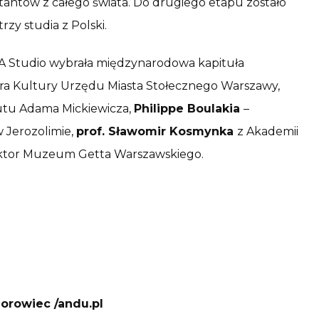
ektantów z całego świata. Do drugiego etapu zostało
zy studia z Polski.
A Studio wybrała międzynarodowa kapituła
ra Kultury Urzędu Miasta Stołecznego Warszawy,
tutu Adama Mickiewicza,
Philippe Boulakia
–
 Jerozolimie,
prof. Sławomir Kosmynka
z Akademii
ktor Muzeum Getta Warszawskiego.
orowiec /andu.pl