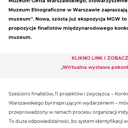
Muzeum Getta Warszawskiego, Stowarzyszenie 
Muzeum Etnograficzne w Warszawie zapraszają 
muzeum”. Nowa, szósta już ekspozycja MGW to 
propozycje finalistów międzynarodowego konkur
muzeum.
KLIKNIJ LINK I ZOB
„Wirtualna wystawa poko
Sześcioro finalistów, 11 projektów i zwycięzca. – K
Warszawskiego był inspirującym wydarzeniem – mówi
przeprowadzony w ramach procesu organizacji instytuc
To duża odpowiedzialność, bo system identyfikacj