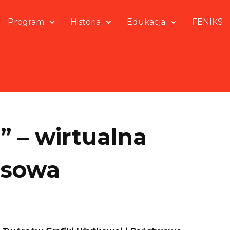
Program
Historia
Edukacja
FENIKS
 – wirtualna
rsowa