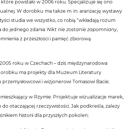
,
które powstało w 2006 roku. Specjalizuje się ono
zualnej. W dorobku ma także m. in. aranżację wystawy
yści studia we wszystko, co robią “wkładają rozum
a do jednego zdania:
Nikt nie zostanie zapomniany
,
omnienia z przeszłości i pamięć zbiorową
 2005 roku w Czechach – dziś międzynarodowa
 dorobku ma projekty dla Muzeum Literatury
 przemysłowcowi i wizjonerowi Tomasowi Bacie;
i, mieszkający w Rzymie. Projektuje wizualizacje marek,
do otaczającej rzeczywistości. Jak podkreśla, zależy
nikiem historii dla przyszłych pokoleń;