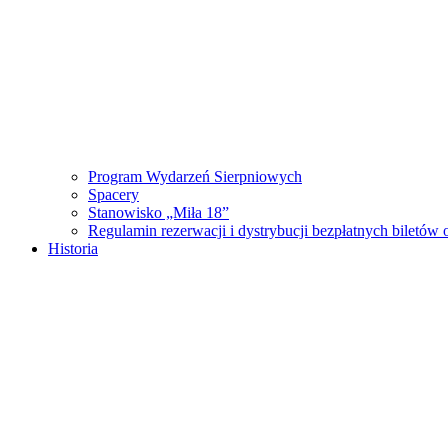
Program Wydarzeń Sierpniowych
Spacery
Stanowisko „Miła 18”
Regulamin rezerwacji i dystrybucji bezpłatnych biletó
Historia