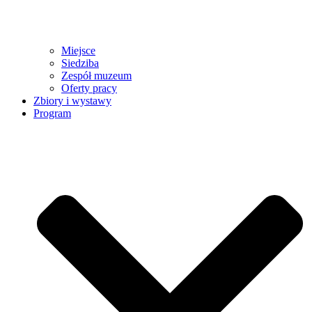
Miejsce
Siedziba
Zespół muzeum
Oferty pracy
Zbiory i wystawy
Program