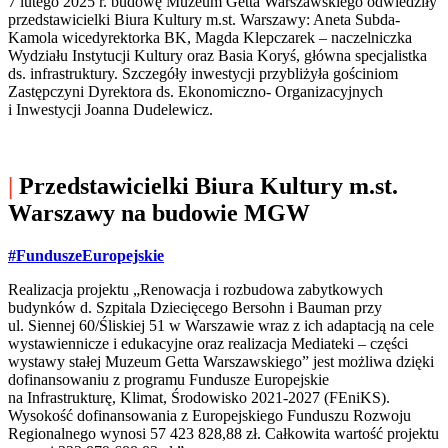
7 lutego 2025 r. budowę Muzeum Getta Warszawskiego odwiedziły
przedstawicielki Biura Kultury m.st. Warszawy: Aneta Subda-
Kamola wicedyrektorka BK, Magda Klepczarek – naczelniczka
Wydziału Instytucji Kultury oraz Basia Koryś, główna specjalistka
ds. infrastruktury. Szczegóły inwestycji przybliżyła gościniom
Zastępczyni Dyrektora ds. Ekonomiczno- Organizacyjnych
i Inwestycji Joanna Dudelewicz.
|
Przedstawicielki Biura Kultury m.st.
Warszawy na budowie MGW
#FunduszeEuropejskie
Realizacja projektu „Renowacja i rozbudowa zabytkowych
budynków d. Szpitala Dziecięcego Bersohn i Bauman przy
ul. Siennej 60/Śliskiej 51 w Warszawie wraz z ich adaptacją na cele
wystawiennicze i edukacyjne oraz realizacja Mediateki – części
wystawy stałej Muzeum Getta Warszawskiego” jest możliwa dzięki
dofinansowaniu z programu Fundusze Europejskie
na Infrastrukturę, Klimat, Środowisko 2021-2027 (FEniKS).
Wysokość dofinansowania z Europejskiego Funduszu Rozwoju
Regionalnego wynosi 57 423 828,88 zł. Całkowita wartość projektu