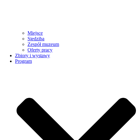
Miejsce
Siedziba
Zespół muzeum
Oferty pracy
Zbiory i wystawy
Program