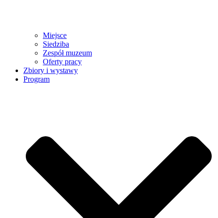
Miejsce
Siedziba
Zespół muzeum
Oferty pracy
Zbiory i wystawy
Program