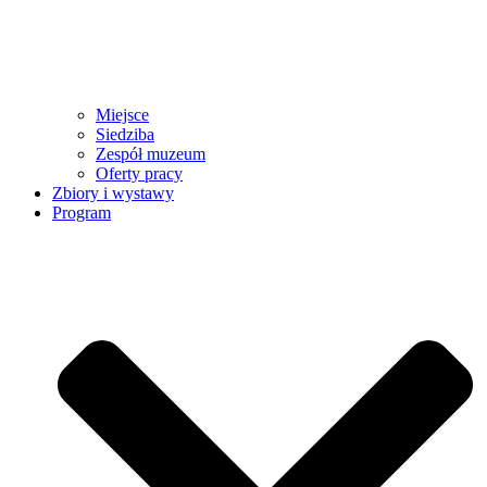
Miejsce
Siedziba
Zespół muzeum
Oferty pracy
Zbiory i wystawy
Program