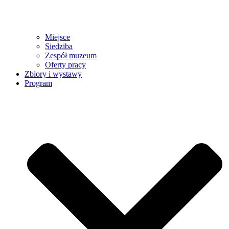
Miejsce
Siedziba
Zespół muzeum
Oferty pracy
Zbiory i wystawy
Program