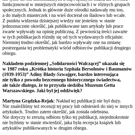
funkcjonował w mniejszych miejscowościach i w różnych grupach
społecznych. Jednak to głównie duże ośrodki nadawały mu ton,
a do małych miasteczek i na wieś docierał on śladowo lub wcale.
Z punktu widzenia dzisiejszej wiedzy nie jesteśmy w stanie
jednoznacznie określić, jak publikowane tam artykuły lub prace
zwarte wpływały na opinię publiczną. Z pewnością treści zawarte
w tych publikacjach różniły się od tych wydawanych oficjalnie.
Niemniej trudno określić, jak bardzo wpływały one na zmianę
postrzegania tej problematyki wśród odbiorców publikacji drugiego
obiegu.
Nakładem podziemnej „Solidarności Walczącej” ukazała się
w 1987 roku „Krótka historia Szpitala Bersohnów i Baumanów
(1939-1953)” Adiny Blady-Szwajger, bardzo interesująca
nie tylko z powodu bezcennego historycznego świadectwa,
ale także dlatego, że to przyszła siedziba Muzeum Getta
Warszawskiego. Jaki był jej oddźwięk?
Martyna Grądzka-Rejak
: Nakład tej publikacji nie był duży.
Nie znaleźliśmy też recenzji tej pracy lub odniesień do niej w innych
artykułach. Trudno zatem określić, jak została odebrana.
Nie dotyczy to zresztą odbioru tylko tej publikacji, niejednokrotnie
nie byliśmy w stanie stwierdzić, jaka była recepcja książek lub
artykułów publikowanych w drugim obiegu.