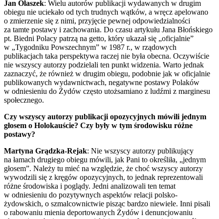
Jan Olaszek
: Wielu autorów publikacji wydawanych w drugim
obiegu nie uciekało od tych trudnych wątków, a wręcz apelowano
o zmierzenie się z nimi, przyjęcie pewnej odpowiedzialności
za tamte postawy i zachowania. Do czasu artykułu Jana Błońskiego
pt. Biedni Polacy patrzą na getto, który ukazał się „oficjalnie”
w „Tygodniku Powszechnym” w 1987 r., w rządowych
publikacjach taka perspektywa raczej nie była obecna. Oczywiście
nie wszyscy autorzy podzielali ten punkt widzenia. Warto jednak
zaznaczyć, że również w drugim obiegu, podobnie jak w oficjalnie
publikowanych wydawnictwach, negatywne postawy Polaków
w odniesieniu do Żydów często utożsamiano z ludźmi z marginesu
społecznego.
Czy wszyscy autorzy publikacji opozycyjnych mówili jednym
głosem o Holokauście? Czy były w tym środowisku różne
postawy?
Martyna Grądzka-Rejak
: Nie wszyscy autorzy publikujący
na łamach drugiego obiegu mówili, jak Pani to określiła, „jednym
głosem”. Należy tu mieć na względzie, że choć wszyscy autorzy
wywodzili się z kręgów opozycyjnych, to jednak reprezentowali
różne środowiska i poglądy. Jedni analizowali ten temat
w odniesieniu do pozytywnych aspektów relacji polsko-
żydowskich, o szmalcownictwie pisząc bardzo niewiele. Inni pisali
o rabowaniu mienia deportowanych Żydów i denuncjowaniu