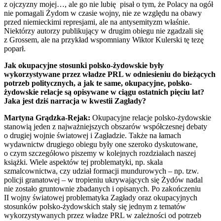
z ojczyzny mojej…, ale go nie lubię pisał o tym, że Polacy na ogół
nie pomagali Żydom w czasie wojny, nie ze względu na obawy
przed niemieckimi represjami, ale na antysemityzm właśnie.
Niektórzy autorzy publikujący w drugim obiegu nie zgadzali się
z Grossem, ale na przykład wspomniany Wiktor Kulerski tę tezę
poparł.
Jak okupacyjne stosunki polsko-żydowskie były
wykorzystywane przez władze PRL w odniesieniu do bieżących
potrzeb politycznych, a jak te same, okupacyjne, polsko-
żydowskie relacje są opisywane w ciągu ostatnich pięciu lat?
Jaka jest dziś narracja w kwestii Zagłady?
Martyna Grądzka-Rejak:
Okupacyjne relacje polsko-żydowskie
stanowią jeden z najważniejszych obszarów współczesnej debaty
o drugiej wojnie światowej i Zagładzie. Także na łamach
wydawnictw drugiego obiegu były one szeroko dyskutowane,
o czym szczegółowo piszemy w kolejnych rozdziałach naszej
książki. Wiele aspektów tej problematyki, np. skala
szmalcownictwa, czy udział formacji mundurowych – np. tzw.
policji granatowej – w tropieniu ukrywających się Żydów nadal
nie zostało gruntownie zbadanych i opisanych. Po zakończeniu
II wojny światowej problematyka Zagłady oraz okupacyjnych
stosunków polsko-żydowskich stały się jednym z tematów
wykorzystywanych przez władze PRL w zależności od potrzeb