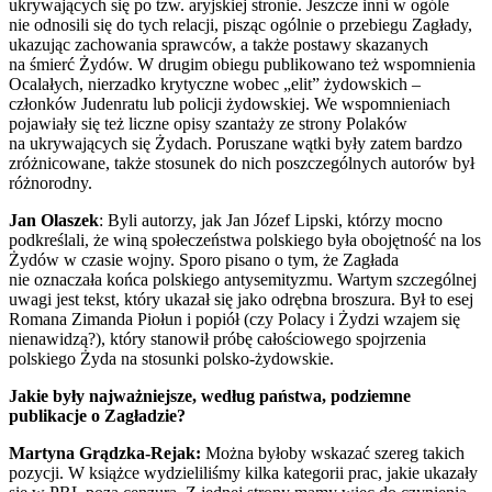
ukrywających się po tzw. aryjskiej stronie. Jeszcze inni w ogóle
nie odnosili się do tych relacji, pisząc ogólnie o przebiegu Zagłady,
ukazując zachowania sprawców, a także postawy skazanych
na śmierć Żydów. W drugim obiegu publikowano też wspomnienia
Ocalałych, nierzadko krytyczne wobec „elit” żydowskich –
członków Judenratu lub policji żydowskiej. We wspomnieniach
pojawiały się też liczne opisy szantaży ze strony Polaków
na ukrywających się Żydach. Poruszane wątki były zatem bardzo
zróżnicowane, także stosunek do nich poszczególnych autorów był
różnorodny.
Jan Olaszek
: Byli autorzy, jak Jan Józef Lipski, którzy mocno
podkreślali, że winą społeczeństwa polskiego była obojętność na los
Żydów w czasie wojny. Sporo pisano o tym, że Zagłada
nie oznaczała końca polskiego antysemityzmu. Wartym szczególnej
uwagi jest tekst, który ukazał się jako odrębna broszura. Był to esej
Romana Zimanda Piołun i popiół (czy Polacy i Żydzi wzajem się
nienawidzą?), który stanowił próbę całościowego spojrzenia
polskiego Żyda na stosunki polsko-żydowskie.
Jakie były najważniejsze, według państwa, podziemne
publikacje o Zagładzie?
Martyna Grądzka-Rejak:
Można byłoby wskazać szereg takich
pozycji. W książce wydzieliliśmy kilka kategorii prac, jakie ukazały