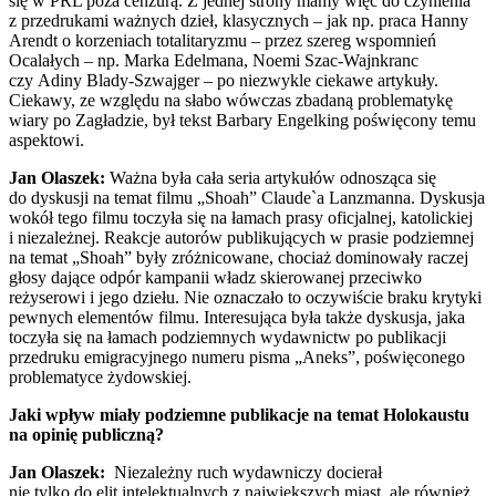
się w PRL poza cenzurą. Z jednej strony mamy więc do czynienia
z przedrukami ważnych dzieł, klasycznych – jak np. praca Hanny
Arendt o korzeniach totalitaryzmu – przez szereg wspomnień
Ocalałych – np. Marka Edelmana, Noemi Szac-Wajnkranc
czy Adiny Blady-Szwajger – po niezwykle ciekawe artykuły.
Ciekawy, ze względu na słabo wówczas zbadaną problematykę
wiary po Zagładzie, był tekst Barbary Engelking poświęcony temu
aspektowi.
Jan Olaszek:
Ważna była cała seria artykułów odnosząca się
do dyskusji na temat filmu „Shoah” Claude`a Lanzmanna. Dyskusja
wokół tego filmu toczyła się na łamach prasy oficjalnej, katolickiej
i niezależnej. Reakcje autorów publikujących w prasie podziemnej
na temat „Shoah” były zróżnicowane, chociaż dominowały raczej
głosy dające odpór kampanii władz skierowanej przeciwko
reżyserowi i jego dziełu. Nie oznaczało to oczywiście braku krytyki
pewnych elementów filmu. Interesująca była także dyskusja, jaka
toczyła się na łamach podziemnych wydawnictw po publikacji
przedruku emigracyjnego numeru pisma „Aneks”, poświęconego
problematyce żydowskiej.
Jaki wpływ miały podziemne publikacje na temat Holokaustu
na opinię publiczną?
Jan Olaszek:
Niezależny ruch wydawniczy docierał
nie tylko do elit intelektualnych z największych miast, ale również