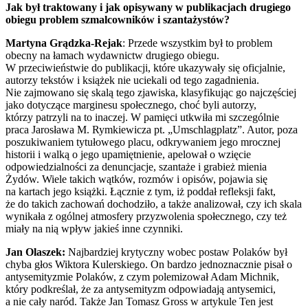
Jak był traktowany i jak opisywany w publikacjach drugiego
obiegu problem szmalcowników i szantażystów?
Martyna Grądzka-Rejak
: Przede wszystkim był to problem
obecny na łamach wydawnictw drugiego obiegu.
W przeciwieństwie do publikacji, które ukazywały się oficjalnie,
autorzy tekstów i książek nie uciekali od tego zagadnienia.
Nie zajmowano się skalą tego zjawiska, klasyfikując go najczęściej
jako dotyczące marginesu społecznego, choć byli autorzy,
którzy patrzyli na to inaczej. W pamięci utkwiła mi szczególnie
praca Jarosława M. Rymkiewicza pt. „Umschlagplatz”. Autor, poza
poszukiwaniem tytułowego placu, odkrywaniem jego mrocznej
historii i walką o jego upamiętnienie, apelował o wzięcie
odpowiedzialności za denuncjacje, szantaże i grabież mienia
Żydów. Wiele takich wątków, rozmów i opisów, pojawia się
na kartach jego książki. Łącznie z tym, iż poddał refleksji fakt,
że do takich zachowań dochodziło, a także analizował, czy ich skala
wynikała z ogólnej atmosfery przyzwolenia społecznego, czy też
miały na nią wpływ jakieś inne czynniki.
Jan Olaszek:
Najbardziej krytyczny wobec postaw Polaków był
chyba głos Wiktora Kulerskiego. On bardzo jednoznacznie pisał o
antysemityzmie Polaków, z czym polemizował Adam Michnik,
który podkreślał, że za antysemityzm odpowiadają antysemici,
a nie cały naród. Także Jan Tomasz Gross w artykule Ten jest