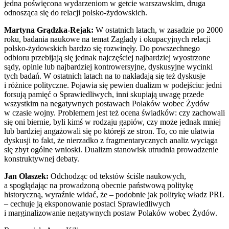
jedna poświęcona wydarzeniom w getcie warszawskim, druga
odnosząca się do relacji polsko-żydowskich.
Martyna Grądzka-Rejak:
W ostatnich latach, w zasadzie po 2000
roku, badania naukowe na temat Zagłady i okupacyjnych relacji
polsko-żydowskich bardzo się rozwinęły. Do powszechnego
odbioru przebijają się jednak najczęściej najbardziej wyostrzone
sądy, opinie lub najbardziej kontrowersyjne, dyskusyjne wycinki
tych badań. W ostatnich latach na to nakładają się też dyskusje
i różnice polityczne. Pojawia się pewien dualizm w podejściu: jedni
forsują pamięć o Sprawiedliwych, inni skupiają uwagę przede
wszystkim na negatywnych postawach Polaków wobec Żydów
w czasie wojny. Problemem jest też ocena świadków: czy zachowali
się oni biernie, byli kimś w rodzaju gapiów, czy może jednak mniej
lub bardziej angażowali się po którejś ze stron. To, co nie ułatwia
dyskusji to fakt, że nierzadko z fragmentarycznych analiz wyciąga
się zbyt ogólne wnioski. Dualizm stanowisk utrudnia prowadzenie
konstruktywnej debaty.
Jan Olaszek:
Odchodząc od tekstów ściśle naukowych,
a spoglądając na prowadzoną obecnie państwową politykę
historyczną, wyraźnie widać, że – podobnie jak politykę władz PRL
– cechuje ją eksponowanie postaci Sprawiedliwych
i marginalizowanie negatywnych postaw Polaków wobec Żydów.