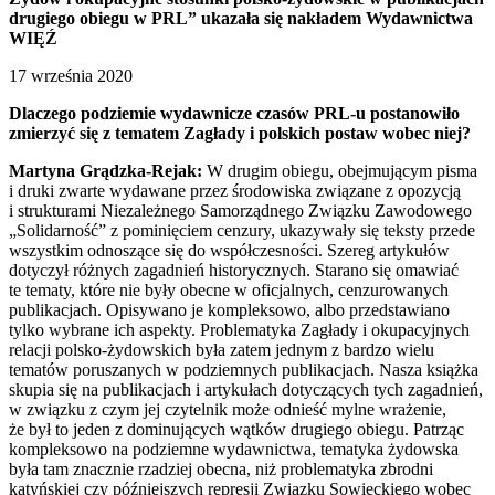
drugiego obiegu w PRL” ukazała się nakładem Wydawnictwa
WIĘŹ
17 września 2020
Dlaczego podziemie wydawnicze czasów PRL-u postanowiło
zmierzyć się z tematem Zagłady i polskich postaw wobec niej?
Martyna Grądzka-Rejak:
W drugim obiegu, obejmującym pisma
i druki zwarte wydawane przez środowiska związane z opozycją
i strukturami Niezależnego Samorządnego Związku Zawodowego
„Solidarność” z pominięciem cenzury, ukazywały się teksty przede
wszystkim odnoszące się do współczesności. Szereg artykułów
dotyczył różnych zagadnień historycznych. Starano się omawiać
te tematy, które nie były obecne w oficjalnych, cenzurowanych
publikacjach. Opisywano je kompleksowo, albo przedstawiano
tylko wybrane ich aspekty. Problematyka Zagłady i okupacyjnych
relacji polsko-żydowskich była zatem jednym z bardzo wielu
tematów poruszanych w podziemnych publikacjach. Nasza książka
skupia się na publikacjach i artykułach dotyczących tych zagadnień,
w związku z czym jej czytelnik może odnieść mylne wrażenie,
że był to jeden z dominujących wątków drugiego obiegu. Patrząc
kompleksowo na podziemne wydawnictwa, tematyka żydowska
była tam znacznie rzadziej obecna, niż problematyka zbrodni
katyńskiej czy późniejszych represji Związku Sowieckiego wobec