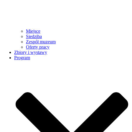
Miejsce
Siedziba
Zespół muzeum
Oferty pracy
Zbiory i wystawy
Program