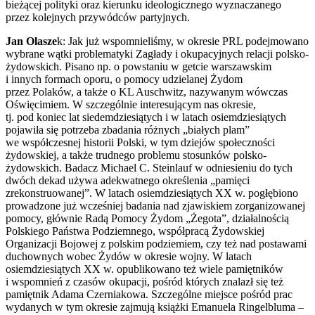
bieżącej polityki oraz kierunku ideologicznego wyznaczanego
przez kolejnych przywódców partyjnych.
Jan Olasze
k: Jak już wspomnieliśmy, w okresie PRL podejmowano
wybrane wątki problematyki Zagłady i okupacyjnych relacji polsko-
żydowskich. Pisano np. o powstaniu w getcie warszawskim
i innych formach oporu, o pomocy udzielanej Żydom
przez Polaków, a także o KL Auschwitz, nazywanym wówczas
Oświęcimiem. W szczególnie interesującym nas okresie,
tj. pod koniec lat siedemdziesiątych i w latach osiemdziesiątych
pojawiła się potrzeba zbadania różnych „białych plam”
we współczesnej historii Polski, w tym dziejów społeczności
żydowskiej, a także trudnego problemu stosunków polsko-
żydowskich. Badacz Michael C. Steinlauf w odniesieniu do tych
dwóch dekad używa adekwatnego określenia „pamięci
zrekonstruowanej”. W latach osiemdziesiątych XX w. pogłębiono
prowadzone już wcześniej badania nad zjawiskiem zorganizowanej
pomocy, głównie Radą Pomocy Żydom „Żegota”, działalnością
Polskiego Państwa Podziemnego, współpracą Żydowskiej
Organizacji Bojowej z polskim podziemiem, czy też nad postawami
duchownych wobec Żydów w okresie wojny. W latach
osiemdziesiątych XX w. opublikowano też wiele pamiętników
i wspomnień z czasów okupacji, pośród których znalazł się też
pamiętnik Adama Czerniakowa. Szczególne miejsce pośród prac
wydanych w tym okresie zajmują książki Emanuela Ringelbluma –