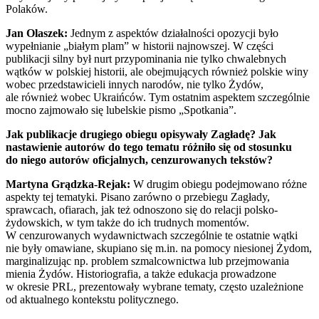
Polaków.
Jan Olaszek:
Jednym z aspektów działalności opozycji było
wypełnianie „białym plam” w historii najnowszej. W części
publikacji silny był nurt przypominania nie tylko chwalebnych
wątków w polskiej historii, ale obejmujących również polskie winy
wobec przedstawicieli innych narodów, nie tylko Żydów,
ale również wobec Ukraińców. Tym ostatnim aspektem szczególnie
mocno zajmowało się lubelskie pismo „Spotkania”.
Jak publikacje drugiego obiegu opisywały Zagładę? Jak
nastawienie autorów do tego tematu różniło się od stosunku
do niego autorów oficjalnych, cenzurowanych tekstów?
Martyna Grądzka-Rejak:
W drugim obiegu podejmowano różne
aspekty tej tematyki. Pisano zarówno o przebiegu Zagłady,
sprawcach, ofiarach, jak też odnoszono się do relacji polsko-
żydowskich, w tym także do ich trudnych momentów.
W cenzurowanych wydawnictwach szczególnie te ostatnie wątki
nie były omawiane, skupiano się m.in. na pomocy niesionej Żydom,
marginalizując np. problem szmalcownictwa lub przejmowania
mienia Żydów. Historiografia, a także edukacja prowadzone
w okresie PRL, prezentowały wybrane tematy, często uzależnione
od aktualnego kontekstu politycznego.