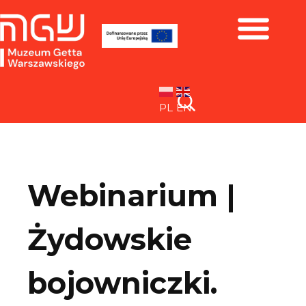
Zbiory i wystawy
PL
EN
Webinarium |
Żydowskie
bojowniczki.