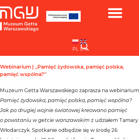
Zbiory i wystawy
PL
EN
Webinarium | „Pamięć żydowska, pamięć polska,
pamięć wspólna?”
Muzeum Getta Warszawskiego zaprasza na webinarium
Pamięć żydowska, pamięć polska, pamięć wspólna?
Jak po drugiej wojnie światowej kreowano pamięć
o powstaniu w getcie warszawskim
z udziałem Tamary
Włodarczyk. Spotkanie odbędzie się w środę 26