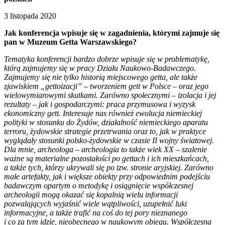
3 listopada 2020
Jak konferencja wpisuje się w zagadnienia, którymi zajmuje się
pan w Muzeum Getta Warszawskiego?
Tematyka konferencji bardzo dobrze wpisuje się w problematykę,
którą zajmujemy się w pracy Działu Naukowo-Badawczego.
Zajmujemy się nie tylko historią miejscowego getta, ale także
zjawiskiem „gettoizacji” – tworzeniem gett w Polsce – oraz jego
wielowymiarowymi skutkami. Zarówno społecznymi – izolacja i jej
rezultaty – jak i gospodarczymi: praca przymusowa i wyzysk
ekonomiczny gett. Interesuje nas również ewolucja niemieckiej
polityki w stosunku do Żydów, działalność niemieckiego aparatu
terroru, żydowskie strategie przetrwania oraz to, jak w praktyce
wyglądały stosunki polsko-żydowskie w czasie II wojny światowej.
Dla mnie, archeologa – archeologia to także wiek XX – szalenie
ważne są materialne pozostałości po gettach i ich mieszkańcach,
a także tych, którzy ukrywali się po tzw. stronie aryjskiej. Zarówno
małe artefakty, jak i większe obiekty przy odpowiednim podejściu
badawczym opartym o metodykę i osiągnięcie współczesnej
archeologii mogą okazać się kopalnią wielu informacji
pozwalających wyjaśnić wiele wątpliwości, uzupełnić luki
informacyjne, a także trafić na coś do tej pory nieznanego
i co za tym idzie, nieobecnego w naukowym obiegu. Współczesna