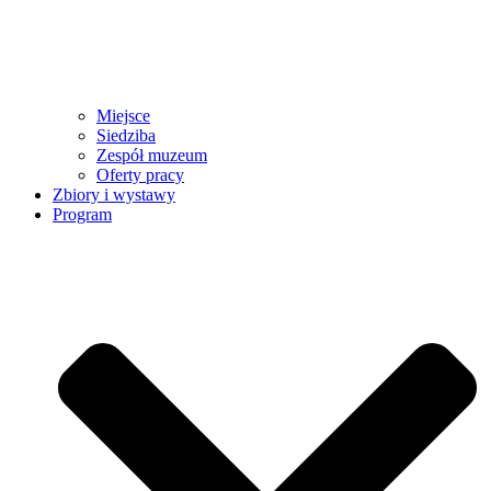
Miejsce
Siedziba
Zespół muzeum
Oferty pracy
Zbiory i wystawy
Program