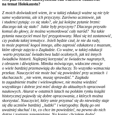
na temat Holokaustu?
Z moich doświadczeń wiem, że w takiej edukacji ważne są nie tyle
same wydarzenia, ale ich przyczyny. Zarówno uczniowie, jak
i studenci pytają: co się stało?, ale już kolejne pytanie brzmi:
dlaczego tak się stało? Jakie były przyczyny? Dlaczego przyszło
komuś do głowy, że można wymordować cały naród? Na takie
pytania nauczyciel musi być przygotowany. Musi się też zastanowić,
czy podoła takiej tematyce. Jeżeli będzie czuł, że nie da rady,
to może poprosić kogoś innego, albo zaprosić edukatora z muzeum,
które oferuje zajęcia o Zagładzie. Co ważne, w takiej edukacji
warto przytaczać świadectwa ludzi ocalonych, jak też innych
świadków historii. Najlepiej korzystać ze świadectw nagranych,
z obrazem i dźwiękiem. Mimika mówiącego, widoczne emocje
o wiele bardziej przemawiają do słuchaczy. To wszystko wzmacnia
przekaz. Nauczyciel nie może bać się powiedzieć przy uczniach i
słuchaczach: „nie wiem, muszę sprawdzić.” Zagłada
to zagadnienie trudne i wielowątkowe, nie można wiedzieć
wszystkiego i dobrze jest mieć dostęp do aktualnych opracowań
naukowych. Akurat w ostatnich latach na polskim rynku książki
historycznej pojawiły się dobre opracowania, z których można
skorzystać. Nauczyciel, który umie przyznać się do niewiedzy staje
się dla uczniów bardziej „ludzki” i wiarygodny. Będą go oni
uważniej słuchać i to, co chce im powiedzieć, na pewno do nich
dotrze i zostanie zapamiętane. Na koniec chciałem dodać,