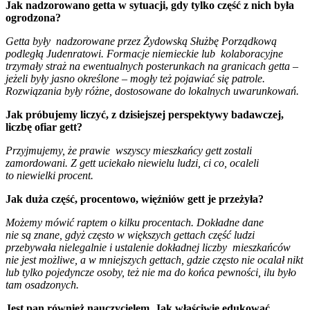
Jak nadzorowano getta w sytuacji, gdy tylko część z nich była
ogrodzona?
Getta były nadzorowane przez Żydowską Służbę Porządkową
podległą Judenratowi. Formacje niemieckie lub kolaboracyjne
trzymały straż na ewentualnych posterunkach na granicach getta –
jeżeli były jasno określone – mogły też pojawiać się patrole.
Rozwiązania były różne, dostosowane do lokalnych uwarunkowań.
Jak próbujemy liczyć, z dzisiejszej perspektywy badawczej,
liczbę ofiar gett?
Przyjmujemy, że prawie wszyscy mieszkańcy gett zostali
zamordowani. Z gett uciekało niewielu ludzi, ci co, ocaleli
to niewielki procent.
Jak duża część, procentowo, więźniów gett je przeżyła?
Możemy mówić raptem o kilku procentach. Dokładne dane
nie są znane, gdyż często w większych gettach część ludzi
przebywała nielegalnie i ustalenie dokładnej liczby mieszkańców
nie jest możliwe, a w mniejszych gettach, gdzie często nie ocalał nikt
lub tylko pojedyncze osoby, też nie ma do końca pewności, ilu było
tam osadzonych.
Jest pan również nauczycielem. Jak właściwie edukować