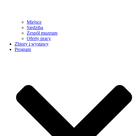
Miejsce
Siedziba
Zespół muzeum
Oferty pracy
Zbiory i wystawy
Program