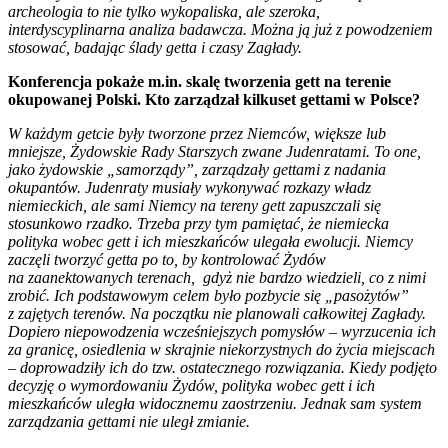
archeologia to nie tylko wykopaliska, ale szeroka,
interdyscyplinarna analiza badawcza. Można ją już z powodzeniem
stosować, badając ślady getta i czasy Zagłady.
Konferencja pokaże m.in. skalę tworzenia gett na terenie
okupowanej Polski. Kto zarządzał kilkuset gettami w Polsce?
W każdym getcie były tworzone przez Niemców, większe lub
mniejsze, Żydowskie Rady Starszych zwane Judenratami. To one,
jako żydowskie „samorządy”, zarządzały gettami z nadania
okupantów. Judenraty musiały wykonywać rozkazy władz
niemieckich, ale sami Niemcy na tereny gett zapuszczali się
stosunkowo rzadko. Trzeba przy tym pamiętać, że niemiecka
polityka wobec gett i ich mieszkańców ulegała ewolucji. Niemcy
zaczęli tworzyć getta po to, by kontrolować Żydów
na zaanektowanych terenach, gdyż nie bardzo wiedzieli, co z nimi
zrobić. Ich podstawowym celem było pozbycie się „pasożytów”
z zajętych terenów. Na początku nie planowali całkowitej Zagłady.
Dopiero niepowodzenia wcześniejszych pomysłów – wyrzucenia ich
za granicę, osiedlenia w skrajnie niekorzystnych do życia miejscach
– doprowadziły ich do tzw. ostatecznego rozwiązania. Kiedy podjęto
decyzję o wymordowaniu Żydów, polityka wobec gett i ich
mieszkańców uległa widocznemu zaostrzeniu. Jednak sam system
zarządzania gettami nie uległ zmianie.