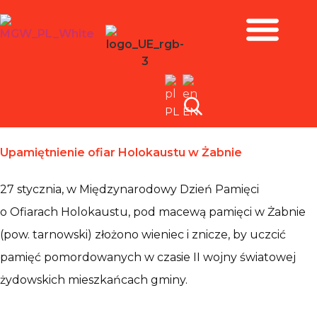
Zbiory i wystawy
PL
EN
Upamiętnienie ofiar Holokaustu w Żabnie
27 stycznia, w Międzynarodowy Dzień Pamięci
o Ofiarach Holokaustu, pod macewą pamięci w Żabnie
(pow. tarnowski) złożono wieniec i znicze, by uczcić
pamięć pomordowanych w czasie II wojny światowej
żydowskich mieszkańcach gminy.