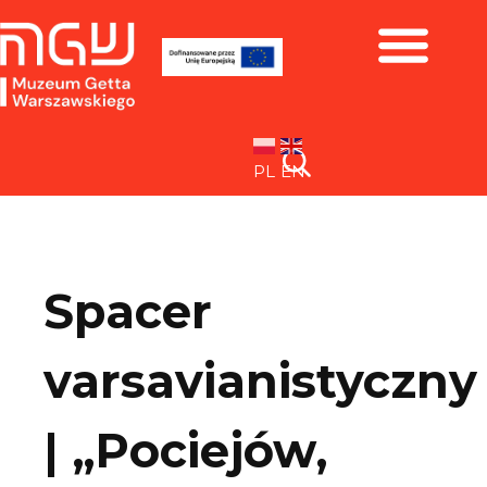
Zbiory i wystawy
PL
EN
Spacer
varsavianistyczny
| „Pociejów,