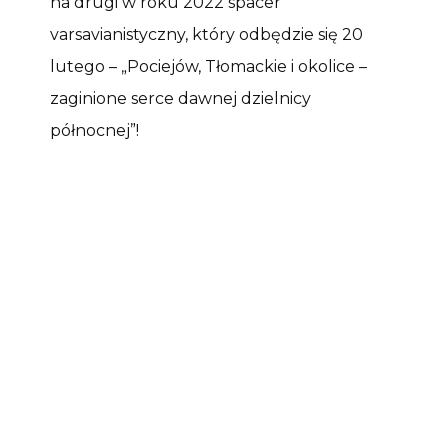
na drugi w roku 2022 spacer
varsavianistyczny, który odbędzie się 20
lutego – „Pociejów, Tłomackie i okolice –
zaginione serce dawnej dzielnicy
północnej”!