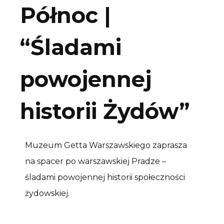
Północ |
“Śladami
powojennej
historii Żydów”
Muzeum Getta Warszawskiego zaprasza
na spacer po warszawskiej Pradze –
śladami powojennej historii społeczności
żydowskiej.