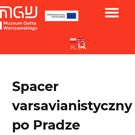
Zbiory i wystawy
PL
EN
Spacer
varsavianistyczny
po Pradze