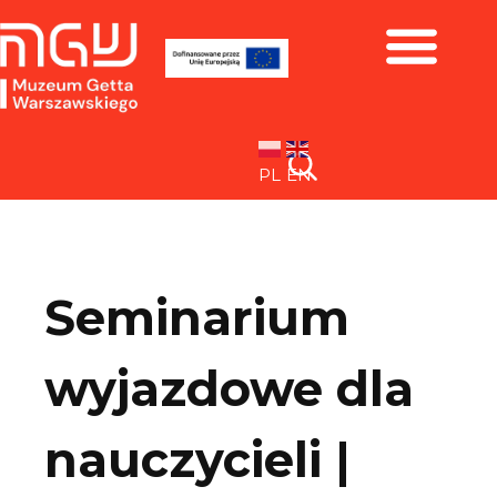
Zbiory i wystawy
PL
EN
Seminarium
wyjazdowe dla
nauczycieli |