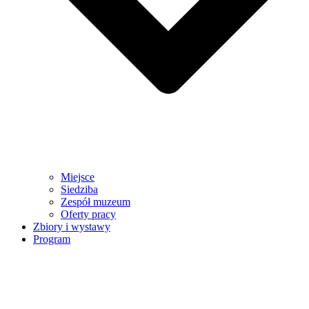
Miejsce
Siedziba
Zespół muzeum
Oferty pracy
Zbiory i wystawy
Program