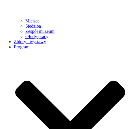
Miejsce
Siedziba
Zespół muzeum
Oferty pracy
Zbiory i wystawy
Program