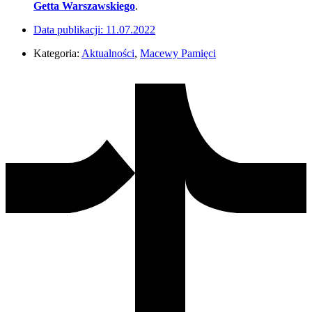
Getta Warszawskiego
.
Data publikacji:
11.07.2022
Kategoria:
Aktualności
,
Macewy Pamięci