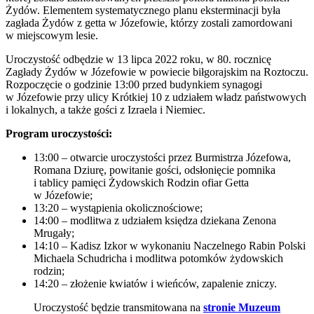
Żydów. Elementem systematycznego planu eksterminacji była
zagłada Żydów z getta w Józefowie, którzy zostali zamordowani
w miejscowym lesie.
Uroczystość odbędzie w 13 lipca 2022 roku, w 80. rocznicę
Zagłady Żydów w Józefowie w powiecie biłgorajskim na Roztoczu.
Rozpoczęcie o godzinie 13:00 przed budynkiem synagogi
w Józefowie przy ulicy Krótkiej 10 z udziałem władz państwowych
i lokalnych, a także gości z Izraela i Niemiec.
Program uroczystości:
13:00 – otwarcie uroczystości przez Burmistrza Józefowa,
Romana Dziurę, powitanie gości, odsłonięcie pomnika
i tablicy pamięci Żydowskich Rodzin ofiar Getta
w Józefowie;
13:20 – wystąpienia okolicznościowe;
14:00 – modlitwa z udziałem księdza dziekana Zenona
Mrugały;
14:10 – Kadisz Izkor w wykonaniu Naczelnego Rabin Polski
Michaela Schudricha i modlitwa potomków żydowskich
rodzin;
14:20 – złożenie kwiatów i wieńców, zapalenie zniczy.
Uroczystość będzie transmitowana na
stronie Muzeum