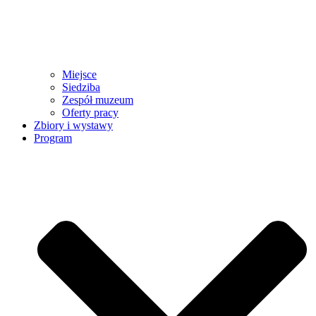
Miejsce
Siedziba
Zespół muzeum
Oferty pracy
Zbiory i wystawy
Program