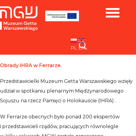
Zbiory i wystawy
PL
EN
Obrady IHRA w Ferrarze.
Przedstawicielki Muzeum Getta Warszawskiego wzięły
udział w spotkaniu plenarnym Międzynarodowego
Sojuszu na rzecz Pamięci o Holokauście (IHRA) .
W Ferrarze obecnych było ponad 200 ekspertów
i przedstawicieli rządów, pracujących równolegle