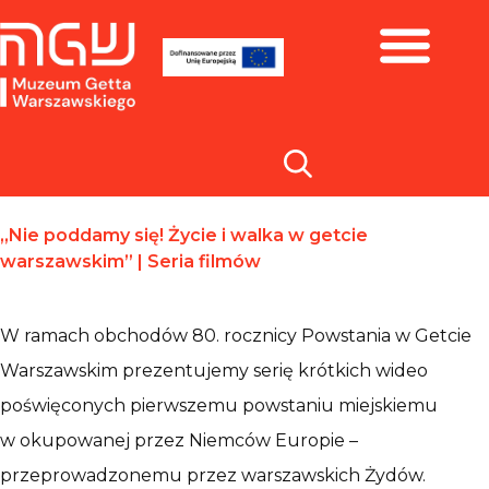
Zbiory i wystawy
„Nie poddamy się! Życie i walka w getcie
warszawskim” | Seria filmów
W ramach obchodów 80. rocznicy Powstania w Getcie
Warszawskim prezentujemy serię krótkich wideo
poświęconych pierwszemu powstaniu miejskiemu
w okupowanej przez Niemców Europie –
przeprowadzonemu przez warszawskich Żydów.