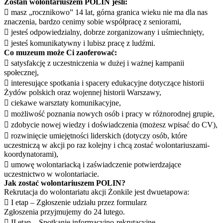
Zostań wolontariuszem POLIN jeśli:
 masz „rocznikowo” 14 lat, górna granica wieku nie ma dla nas
znaczenia, bardzo cenimy sobie współpracę z seniorami,
 jesteś odpowiedzialny, dobrze zorganizowany i uśmiechnięty,
 jesteś komunikatywny i lubisz pracę z ludźmi.
Co muzeum może Ci zaoferować:
 satysfakcję z uczestniczenia w dużej i ważnej kampanii
społecznej,
 interesujące spotkania i spacery edukacyjne dotyczące historii
Żydów polskich oraz wojennej historii Warszawy,
 ciekawe warsztaty komunikacyjne,
 możliwość poznania nowych osób i pracy w różnorodnej grupie,
 zdobycie nowej wiedzy i doświadczenia (możesz wpisać do CV),
 rozwinięcie umiejętności liderskich (dotyczy osób, które
uczestniczą w akcji po raz kolejny i chcą zostać wolontariuszami-
koordynatorami),
 umowę wolontariacką i zaświadczenie potwierdzające
uczestnictwo w wolontariacie.
Jak zostać wolontariuszem POLIN?
Rekrutacja do wolontariatu akcji Żonkile jest dwuetapowa:
 I etap – Zgłoszenie udziału przez formularz
Zgłoszenia przyjmujemy do 24 lutego.
 II etap – Spotkanie informacyjno-rekrutacyjne