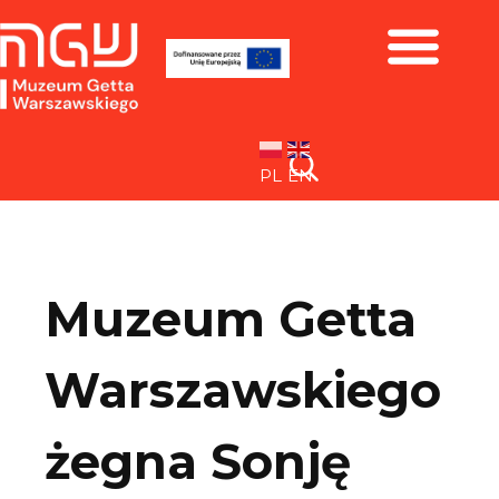
Zbiory i wystawy
PL
EN
Muzeum Getta
Warszawskiego
żegna Sonję