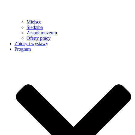
Miejsce
Siedziba
Zespół muzeum
Oferty pracy
Zbiory i wystawy
Program