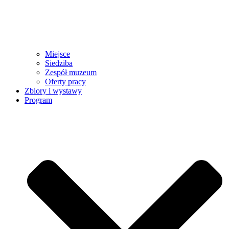
Miejsce
Siedziba
Zespół muzeum
Oferty pracy
Zbiory i wystawy
Program