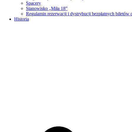
Spacery
Stanowisko „Miła 18”
Regulamin rezerwacji i dystrybucji bezpłatnych biletó
Historia