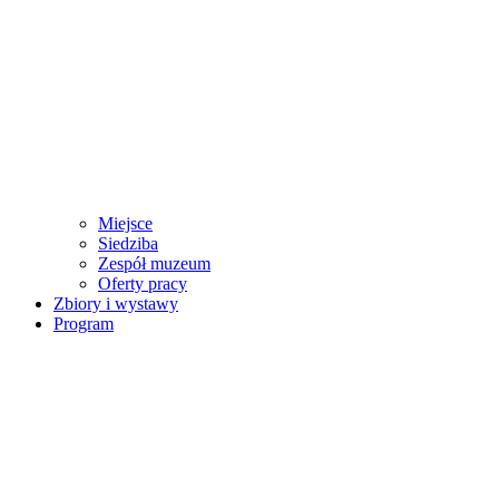
Miejsce
Siedziba
Zespół muzeum
Oferty pracy
Zbiory i wystawy
Program