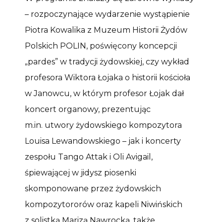
– rozpoczynające wydarzenie wystąpienie
Piotra Kowalika z Muzeum Historii Żydów
Polskich POLIN, poświęcony koncepcji
„pardes” w tradycji żydowskiej, czy wykład
profesora Wiktora Łojaka o historii kościoła
w Janowcu, w którym profesor Łojak dał
koncert organowy, prezentując
m.in. utwory żydowskiego kompozytora
Louisa Lewandowskiego – jak i koncerty
zespołu Tango Attak i Oli Avigail,
śpiewającej w jidysz piosenki
skomponowane przez żydowskich
kompozytororów oraz kapeli Niwińskich
z solistką Marizą Nawrocką, także