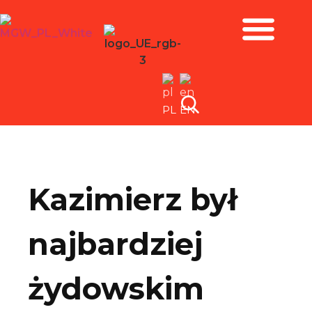
Zbiory i wystawy
PL
EN
Kazimierz był
najbardziej
żydowskim