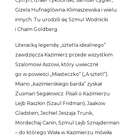
Cytryn, Izrael Tykociński, Samuel Cygler,
Gizela Hufnaglówna-Klimaszewska i wielu
innych. Tu urodzili się Szmul Wodnicki
i Chaim Goldberg.
Literacką legendę „sztetla idealnego”
zawdzięcza Kazimierz przede wszystkim
Szalomowi Aszowi, który uwiecznił
go w powieści „Miasteczko” („A sztetl”).
Miano „kazimierskiego barda” zyskał
Zusman Segałowicz. Pisali o Kazimierzu
Lejb Raszkin (Szaul Fridman), Jaakow
Gladstein, Jechiel Jeszaja Trunk,
Mordechaj Canin, Szmul Lejb Sznajderman
– do którego Wisła w Kazimierzu mówiła