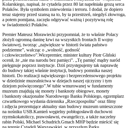
Kolarskiego, napisał, że cytadela przez 80 lat napełniała grozą serca
Polaków. Była symbolem zniewolenia i terroru. I dodał, że dopiero
teraz stajemy przed szansą na to, by ta przestrzeń, niegdyś złowroga,
a potem pomijana, zaczęła odgrywać ważną i pozytywną rolę
w świadomości Polaków.
Premier Mateusz Morawiecki przypomniał, że to właśnie Polacy
złożyli ogromną daninę krwi na wszystkich frontach II wojny
światowej, tworząc „największe w historii świata państwo
podziemne”, walcząc o „wolność, godność
i człowieczeństwo”.Wicepremier, minister kultury Piotr Gliński
ocenił, że „nie ma narodu bez pamięci”. „Tę pamięć mądry naród
pielęgnuje poprzez instytucje. Dziś przystępujemy tak naprawdę
do budowy takiej właśnie instytucji, budowy pomnika naszej
historii. Do realizacji największego i bezprecedensowego projektu
w dziedzinie muzealnictwa w dziejach naszej ojczyzny i tym
dziejom poświęconego”.W tubie wmurowanej w fundamenty
muzeum znajdują się monety i banknoty obiegowe, monety
i banknoty okazjonalne Narodowego Banku Polskiego, egzemplarz
czwartkowego wydania dziennika „Rzeczpospolita” oraz filmy
i zdjęcia prezentujące aktualny stan budowy muzeum umieszczone
na nośniku USB.Kamień węgielny pobłogosławili duchowni
rzymskokatoliccy, prawosławni, ewangeliccy, a także naczelny
rabin Polski, Michael Schudrich.Gmach MHP będzie mieścić się
na terenie Cytadeli Warszawskiej, w przyszłym Parku