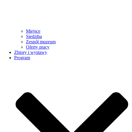
Miejsce
Siedziba
Zespół muzeum
Oferty pracy
Zbiory i wystawy
Program