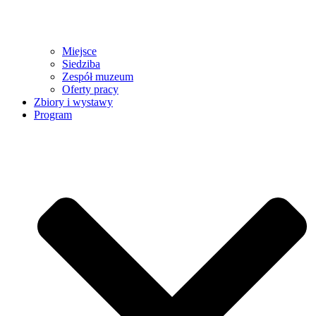
Miejsce
Siedziba
Zespół muzeum
Oferty pracy
Zbiory i wystawy
Program