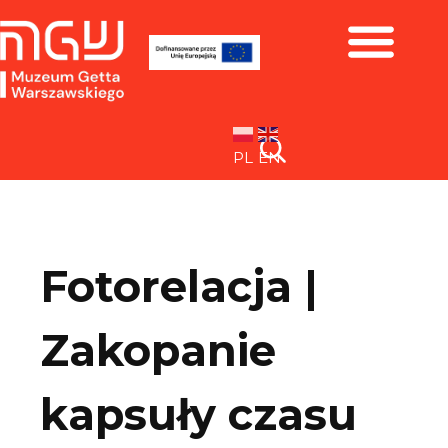
Zbiory i wystawy
PL
EN
Fotorelacja |
Zakopanie
kapsuły czasu