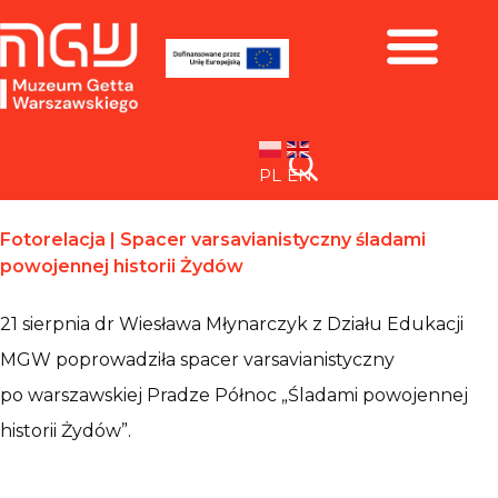
Zbiory i wystawy
PL
EN
Fotorelacja | Spacer varsavianistyczny śladami
powojennej historii Żydów
21 sierpnia dr Wiesława Młynarczyk z Działu Edukacji
MGW poprowadziła spacer varsavianistyczny
po warszawskiej Pradze Północ „Śladami powojennej
historii Żydów”.