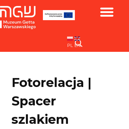
Zbiory i wystawy
PL
EN
Fotorelacja |
Spacer
szlakiem