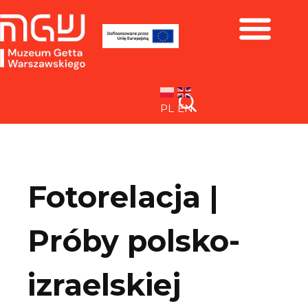
Zbiory i wystawy
PL
EN
Fotorelacja |
Próby polsko-
izraelskiej