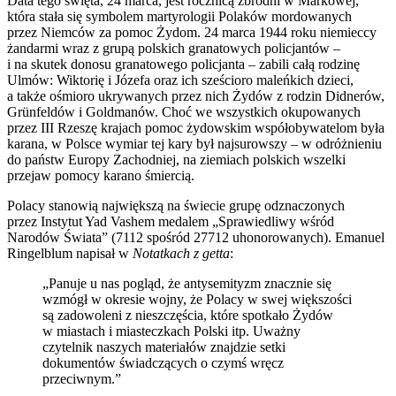
Data tego święta, 24 marca, jest rocznicą zbrodni w Markowej,
która stała się symbolem martyrologii Polaków mordowanych
przez Niemców za pomoc Żydom. 24 marca 1944 roku niemieccy
żandarmi wraz z grupą polskich granatowych policjantów –
i na skutek donosu granatowego policjanta – zabili całą rodzinę
Ulmów: Wiktorię i Józefa oraz ich sześcioro maleńkich dzieci,
a także ośmioro ukrywanych przez nich Żydów z rodzin Didnerów,
Grünfeldów i Goldmanów. Choć we wszystkich okupowanych
przez III Rzeszę krajach pomoc żydowskim współobywatelom była
karana, w Polsce wymiar tej kary był najsurowszy – w odróżnieniu
do państw Europy Zachodniej, na ziemiach polskich wszelki
przejaw pomocy karano śmiercią.
Polacy stanowią największą na świecie grupę odznaczonych
przez Instytut Yad Vashem medalem „Sprawiedliwy wśród
Narodów Świata” (7112 spośród 27712 uhonorowanych). Emanuel
Ringelblum napisał w
Notatkach z getta
:
„Panuje u nas pogląd, że antysemityzm znacznie się
wzmógł w okresie wojny, że Polacy w swej większości
są zadowoleni z nieszczęścia, które spotkało Żydów
w miastach i miasteczkach Polski itp. Uważny
czytelnik naszych materiałów znajdzie setki
dokumentów świadczących o czymś wręcz
przeciwnym.”