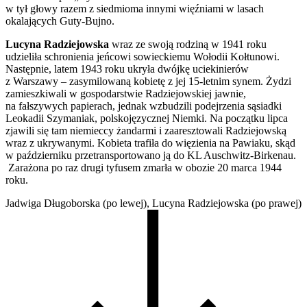
w tył głowy razem z siedmioma innymi więźniami w lasach
okalających Guty-Bujno.
Lucyna Radziejowska
wraz ze swoją rodziną w 1941 roku
udzieliła schronienia jeńcowi sowieckiemu Wołodii Kołtunowi.
Następnie, latem 1943 roku ukryła dwójkę uciekinierów
z Warszawy – zasymilowaną kobietę z jej 15-letnim synem. Żydzi
zamieszkiwali w gospodarstwie Radziejowskiej jawnie,
na fałszywych papierach, jednak wzbudzili podejrzenia sąsiadki
Leokadii Szymaniak, polskojęzycznej Niemki. Na początku lipca
zjawili się tam niemieccy żandarmi i zaaresztowali Radziejowską
wraz z ukrywanymi. Kobieta trafiła do więzienia na Pawiaku, skąd
w październiku przetransportowano ją do KL Auschwitz-Birkenau.
Zarażona po raz drugi tyfusem zmarła w obozie 20 marca 1944
roku.
Jadwiga Długoborska (po lewej), Lucyna Radziejowska (po prawej)