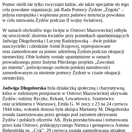
Pomoc nieśli nie tylko zwyczajni ludzie, ale także specjalnie do tego
celu powołane organizacje, jak Rada Pomocy Żydom „Żegota” –
jedyna europejska i wspierana przez państwo instytucja powołana
w celu ratowania Żydów podczas II wojny światowej.
W ramach obchodów tego święta w Ostrowi Mazowieckiej odbyła
się uroczystość złożenia kwiatów przy pomnikach upamiętniających
Jadwigę Długoborską i Lucynę Radziejowską – dwie polskie
nauczycielki i członkinie Armii Krajowej, represjonowane
oraz zamordowane za pomoc udzieloną Żydom podczas okupacji
niemieckiej. Obie kobiety zostały upamiętnione w ramach
prowadzonego przez Instytut Pileckiego projektu „Zawołani
po imieniu”, poświęconego osobom polskiej narodowości
zamordowanym za niesienie pomocy Żydom w czasie okupacji
niemieckiej.
Jadwiga Długoborska
była działaczką społeczną i charytatywną,
która w rodzinnym pensjonacie w Ostrowi Mazowieckiej ukrywała
Żydów: rodziny Ryczke, Rekant, Lewartowicz, Szumowicz
oraz uciekiniera z Warszawy, Emila G. W nocy z 23 na 24 czerwca
1944 roku, wskutek donosu była służąca Marianny M. Długoborska
została zaaresztowana przez gestapo pod zarzutem ukrywania
Żydów i polskich oficerów AK. Była przesłuchiwana i torturowana
przez kata Ostrowi, polskojęzycznego Niemca i gestapowca Antona
Birkenfelda ps. „Cyk”. 29 czerwca została zamordowana strzałem