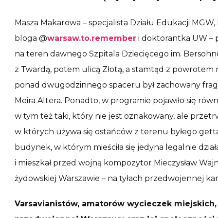
Masza Makarowa – specjalista Działu Edukacji MGW,
bloga @
warsaw.to.remember
i doktorantka UW – p
na teren dawnego Szpitala Dziecięcego im. Bersohn
z Twardą, potem ulicą Złotą, a stamtąd z powrotem
ponad dwugodzinnego spaceru był zachowany fragm
Meira Altera. Ponadto, w programie pojawiło się ró
w tym też taki, który nie jest oznakowany, ale przet
w których używa się ostańców z terenu byłego gett
budynek, w którym mieściła się jedyna legalnie działa
i mieszkał przed wojną kompozytor Mieczysław Waj
żydowskiej Warszawie – na tyłach przedwojennej kam
Varsavianistów, amatorów wycieczek miejskich, 