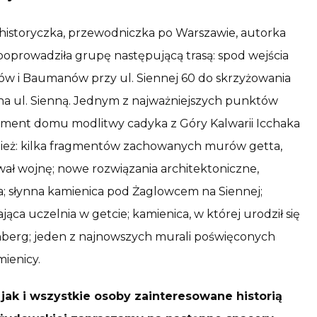
 historyczka, przewodniczka po Warszawie, autorka
oprowadziła grupę następującą trasą: spod wejścia
ów i Baumanów przy ul. Siennej 60 do skrzyżowania
 na ul. Sienną. Jednym z najważniejszych punktów
ent domu modlitwy cadyka z Góry Kalwarii Icchaka
wnież: kilka fragmentów zachowanych murów getta,
rwał wojnę; nowe rozwiązania architektoniczne,
a; słynna kamienica pod Żaglowcem na Siennej;
jąca uczelnia w getcie; kamienica, w której urodził się
nberg; jeden z najnowszych murali poświęconych
ienicy.
jak i wszystkie osoby zainteresowane historią