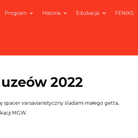
Program
Historia
Edukacja
FENIKS
 Muzeów 2022
 spacer varsavianistyczny śladami małego getta,
kacji MGW.