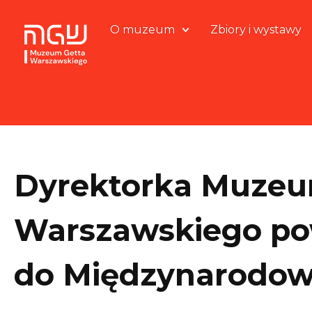
O muzeum
Zbiory i wystawy
Dyrektorka Muzeu
Warszawskiego po
do Międzynarodowe