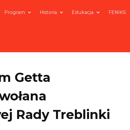
Program
Historia
Edukacja
FENIKS
m Getta
wołana
j Rady Treblinki