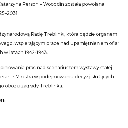
atarzyna Person – Wooddin została powołana
25–2031.
iędzynarodową Radę Treblinki, która będzie organem
wego, wspierającym prace nad upamiętnieniem ofiar
 w latach 1942-1943.
iniowanie prac nad scenariuszem wystawy stałej
eranie Ministra w podejmowaniu decyzji służących
o obozu zagłady Treblinka.
31: