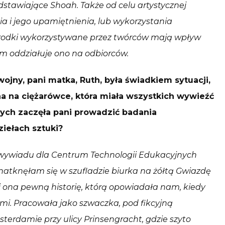
dstawiające Shoah. Także od celu artystycznej
a i jego upamiętnienia, lub wykorzystania
i środki wykorzystywane przez twórców mają wpływ
akim oddziałuje ono na odbiorców.
jny, pani matka, Ruth, była świadkiem sytuacji,
a na ciężarówce, która miała wszystkich wywieźć
rych zaczęła pani prowadzić badania
iełach sztuki?
 wywiadu dla Centrum Technologii Edukacyjnych
atknęłam się w szufladzie biurka na żółtą Gwiazdę
 ona pewną historię, którą opowiadała nam, kiedy
ećmi. Pracowała jako szwaczka, pod fikcyjną
erdamie przy ulicy Prinsengracht, gdzie szyto