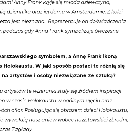
iami Anny Frank kryje się młoda dziewczyna,
 nią dziennika oraz jej domu w Amsterdamie. Z kolei
getta jest nieznana. Reprezentuje on doświadczenia
, podczas gdy Anna Frank symbolizuje ówczesne
 warszawskiego symbolem, a Annę Frank ikoną
Holokaustu. W jaki sposób postaci te różnią się
 na artystów i osoby niezwiązane ze sztuką?
rtystów te wizerunki stały się źródłem inspiracji
ń w czasie Holokaustu w ogólnym ujęciu oraz –
wóch ofiar. Posługując się obrazem dzieci Holokaustu,
ie wywołują nasz gniew wobec nazistowskiej zbrodni,
czas Zagłady.