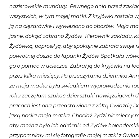
nazistowskie mundury. Pewnego dnia przed zakład
wszystkich, w tym mojej matki. Z kryjówki został
ją na ciężarówkę i wywieziono do obozów. Moja mat
jasne, dokąd zabrano Żydów. Kierownik zakładu, kt
Żydówką, poprosił ją, aby spokojnie zabrała swoje rz
powrotnej doszło do łapanki Żydów. Spotkała wówc
go o pomoc w ucieczce. Zabrał ją do kryjówki na łod
przez kilka miesięcy. Po przeczytaniu dziennika An
że moja matka była świadkiem wyprowadzenia rodzi
roku zaczęłam szukać dzieł sztuki nawiązujących d
pracach jest ona przedstawiona z żółtą Gwiazdą D
jaką nosiła moja matka. Chociaż Żydzi niemieccy mi
aby można było ich odróżnić od Żydów holenderski
przypomniały mi się fotografie mojej matki z Gwi