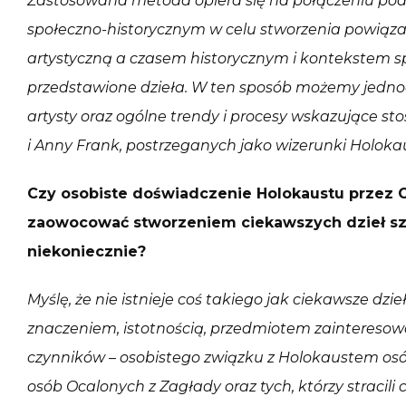
Zastosowana metoda opiera się na połączeniu pode
społeczno-historycznym w celu stworzenia powiązan
artystyczną a czasem historycznym i kontekstem 
przedstawione dzieła. W ten sposób możemy jedno
artysty oraz ogólne trendy i procesy wskazujące s
i Anny Frank, postrzeganych jako wizerunki Holoka
Czy osobiste doświadczenie Holokaustu przez 
zaowocować stworzeniem ciekawszych dzieł szt
niekoniecznie?
Myślę, że nie istnieje coś takiego jak ciekawsze dzi
znaczeniem, istotnością, przedmiotem zainteresowan
czynników – osobistego związku z Holokaustem osó
osób Ocalonych z Zagłady oraz tych, którzy stracili