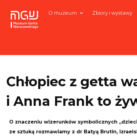
O muzeum
Zbiory i wystawy
Chłopiec z getta 
i Anna Frank to ży
O znaczeniu wizerunków symbolicznych „dzieci 
ze sztuką rozmawiamy z dr Batyą Brutin, izraelsk