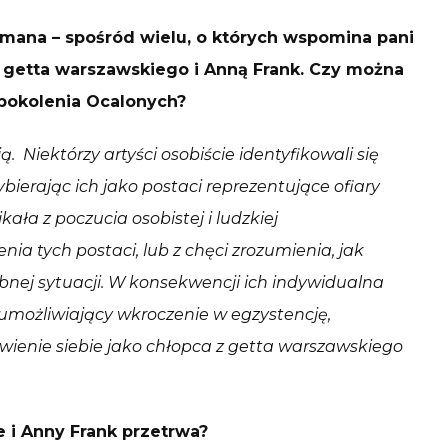
rmana – spośród wielu, o których wspomina pani
 z getta warszawskiego i Anną Frank. Czy można
 pokolenia Ocalonych?
. Niektórzy artyści osobiście identyfikowali się
ierając ich jako postaci reprezentujące ofiary
kała z poczucia osobistej i ludzkiej
ia tych postaci, lub z chęci zrozumienia, jak
obnej sytuacji. W konsekwencji ich indywidualna
 umożliwiający wkroczenie w egzystencję,
awienie siebie jako chłopca z getta warszawskiego
 i Anny Frank przetrwa?