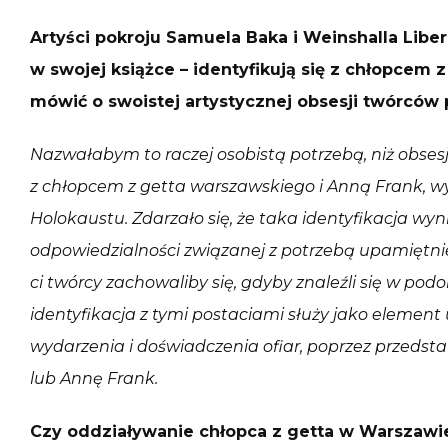
Artyści pokroju Samuela Baka i Weinshalla Libe
w swojej książce – identyfikują się z chłopcem
mówić o swoistej artystycznej obsesji twórców
Nazwałabym to raczej osobistą potrzebą, niż obsesją
z chłopcem z getta warszawskiego i Anną Frank, wyb
Holokaustu. Zdarzało się, że taka identyfikacja wyni
odpowiedzialności związanej z potrzebą upamiętnien
ci twórcy zachowaliby się, gdyby znaleźli się w pod
identyfikacja z tymi postaciami służy jako element
wydarzenia i doświadczenia ofiar, poprzez przedst
lub Annę Frank.
Czy oddziaływanie chłopca z getta w Warszawie