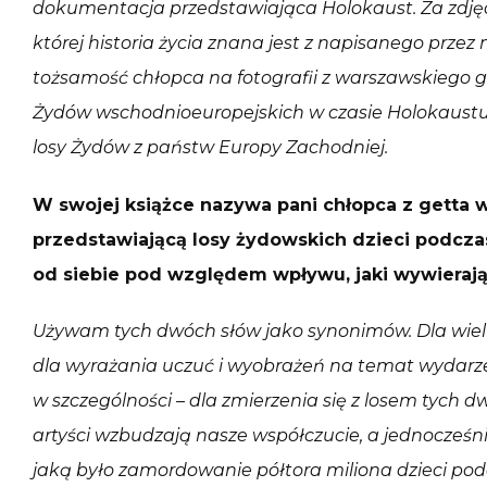
dokumentacja przedstawiająca Holokaust. Za zdjęc
której historia życia znana jest z napisanego przez
tożsamość chłopca na fotografii z warszawskiego 
Żydów wschodnioeuropejskich w czasie Holokaustu
losy Żydów z państw Europy Zachodniej.
W swojej książce nazywa pani chłopca z getta
przedstawiającą losy żydowskich dzieci podczas 
od siebie pod względem wpływu, jaki wywierają
Używam tych dwóch słów jako synonimów. Dla wielu a
dla wyrażania uczuć i wyobrażeń na temat wydarze
w szczególności – dla zmierzenia się z losem tych d
artyści wzbudzają nasze współczucie, a jednocześn
jaką było zamordowanie półtora miliona dzieci pod