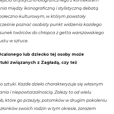
jścia artystyczno-biograficznego z kontekstem
ia między ikonograficzną i stylistyczną debatą
społeczno-kulturowym, w którym powstały
cześnie poznać osobisty punkt widzenia każdego
tosunek twórców do chłopca z getta warszawskiego
ustu w sztuce.
Ocalonego lub dziecko tej osoby może
uki związanych z Zagładą, czy też
eło sztuki. Każde dzieło charakteryzuje się własnym
ia i niepowtarzalnością. Zależy to od wielu
b, które go przeżyły, potomków w drugim pokoleniu
 członków swoich rodzin w tym okresie, zarazem