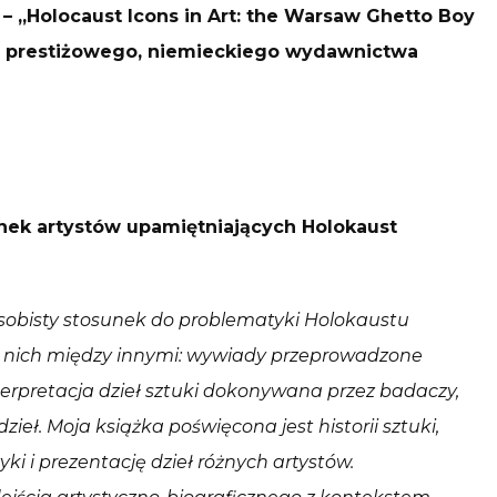
– „Holocaust Icons in Art: the Warsaw Ghetto Boy
em prestiżowego, niemieckiego wydawnictwa
unek artystów upamiętniających Holokaust
osobisty stosunek do problematyki Holokaustu
 nich między innymi: wywiady przeprowadzone
terpretacja dzieł sztuki dokonywana przez badaczy,
ł. Moja książka poświęcona jest historii sztuki,
i i prezentację dzieł różnych artystów.