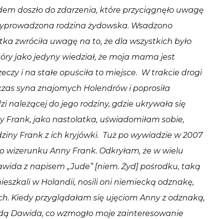
em doszło do zdarzenia, które przyciągnęło uwagę
a wyprowadzona rodzina żydowska. Wsadzono
ka zwróciła uwagę na to, że dla wszystkich było
óry jako jedyny wiedział, że moja mama jest
eczy i na stałe opuściła to miejsce. W trakcie drogi
zas syna znajomych Holendrów i poprosiła
zi należącej do jego rodziny, gdzie ukrywała się
ny Frank, jako nastolatka, uświadomiłam sobie,
ny Frank z ich kryjówki. Tuż po wywiadzie w 2007
o wizerunku Anny Frank. Odkryłam, że w wielu
awida z napisem „Jude” [niem. Żyd] pośrodku, taką
eszkali w Holandii, nosili oni niemiecką odznakę,
ch. Kiedy przyglądałam się ujęciom Anny z odznaką,
azdą Dawida, co wzmogło moje zainteresowanie