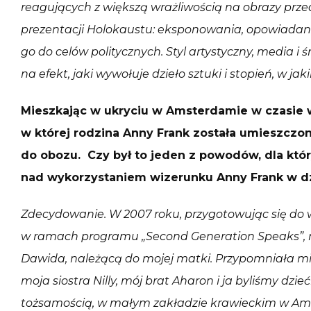
reagujących z większą wrażliwością na obrazy prze
prezentacji Holokaustu: eksponowania, opowiadani
go do celów politycznych. Styl artystyczny, media 
na efekt, jaki wywołuje dzieło sztuki i stopień, w j
Mieszkając w ukryciu w Amsterdamie w czasie wo
w której rodzina Anny Frank została umieszczon
do obozu. Czy był to jeden z powodów, dla któ
nad wykorzystaniem wizerunku Anny Frank w dz
Zdecydowanie. W 2007 roku, przygotowując się do
w ramach programu „Second Generation Speaks”, n
Dawida, należącą do mojej matki. Przypomniała mi
moja siostra Nilly, mój brat Aharon i ja byliśmy dzi
tożsamością, w małym zakładzie krawieckim w Amst