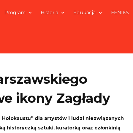
Program
Historia
Edukacja
FENIKS
warszawskiego
we ikony Zagłady
Holokaustu” dla artystów i ludzi niezwiązanych
ą historyczką sztuki, kuratorką oraz członkinią