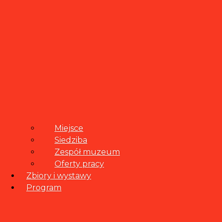
Miejsce
Siedziba
Zespół muzeum
Oferty pracy
Zbiory i wystawy
Program