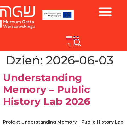
Zbiory i wystawy
PL
EN
Dzień:
2026-06-03
Understanding
Memory – Public
History Lab 2026
Projekt Understanding Memory – Public History Lab