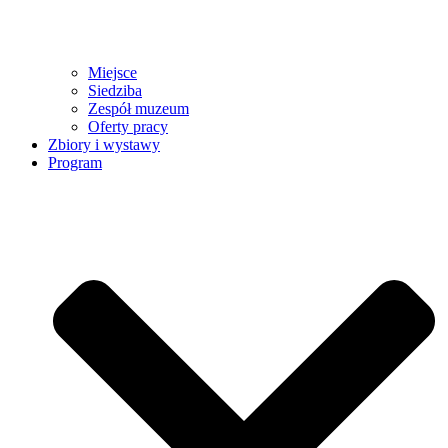
Miejsce
Siedziba
Zespół muzeum
Oferty pracy
Zbiory i wystawy
Program