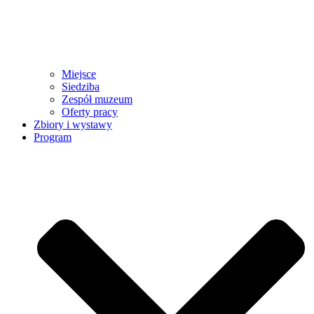
Miejsce
Siedziba
Zespół muzeum
Oferty pracy
Zbiory i wystawy
Program