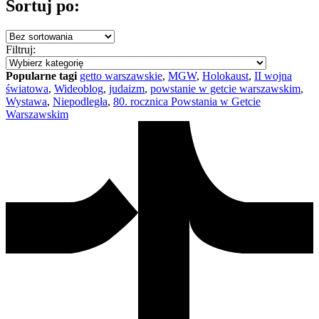
Sortuj po:
Filtruj:
Popularne tagi
getto warszawskie
,
MGW
,
Holokaust
,
II wojna
światowa
,
Wideoblog
,
judaizm
,
powstanie w getcie warszawskim
,
Wystawa
,
Niepodległa
,
80. rocznica Powstania w Getcie
Warszawskim