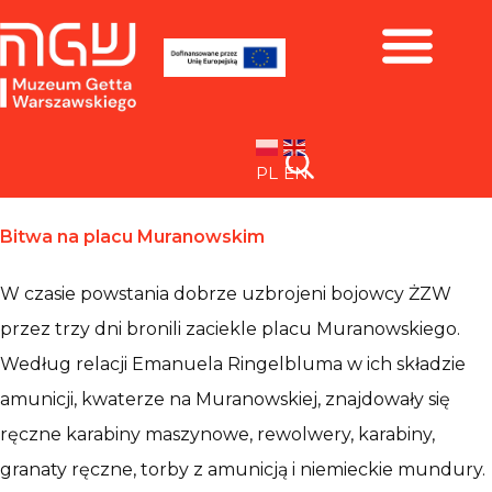
Zbiory i wystawy
PL
EN
Bitwa na placu Muranowskim
W czasie powstania dobrze uzbrojeni bojowcy ŻZW
przez trzy dni bronili zaciekle placu Muranowskiego.
Według relacji Emanuela Ringelbluma w ich składzie
amunicji, kwaterze na Muranowskiej, znajdowały się
ręczne karabiny maszynowe, rewolwery, karabiny,
granaty ręczne, torby z amunicją i niemieckie mundury.