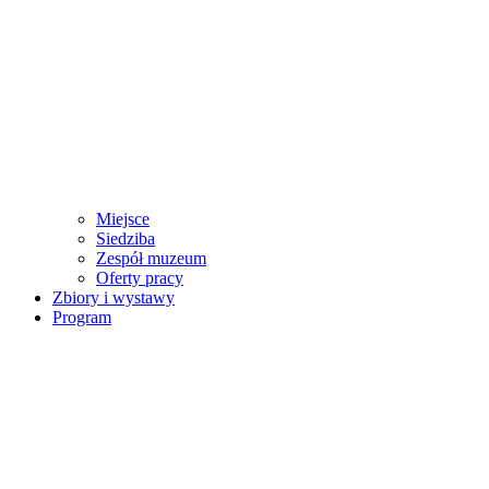
Miejsce
Siedziba
Zespół muzeum
Oferty pracy
Zbiory i wystawy
Program