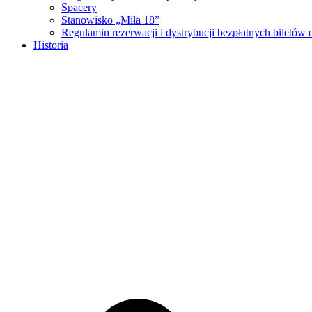
Spacery
Stanowisko „Miła 18”
Regulamin rezerwacji i dystrybucji bezpłatnych biletó
Historia