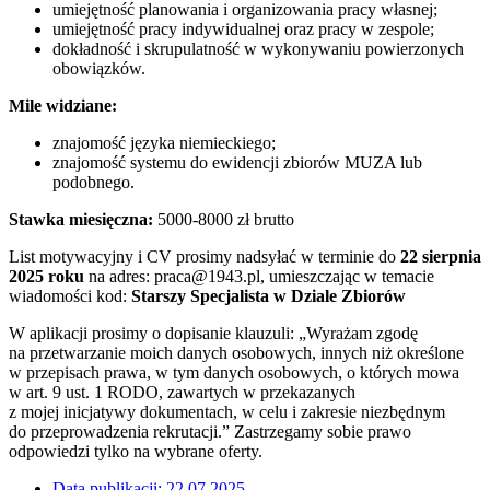
umiejętność planowania i organizowania pracy własnej;
umiejętność pracy indywidualnej oraz pracy w zespole;
dokładność i skrupulatność w wykonywaniu powierzonych
obowiązków.
Mile widziane:
znajomość języka niemieckiego;
znajomość systemu do ewidencji zbiorów MUZA lub
podobnego.
Stawka miesięczna:
5000-8000 zł brutto
List motywacyjny i CV prosimy nadsyłać w terminie do
22 sierpnia
2025 roku
na adres: praca@1943.pl, umieszczając w temacie
wiadomości kod:
Starszy Specjalista w Dziale Zbiorów
W aplikacji prosimy o dopisanie klauzuli: „Wyrażam zgodę
na przetwarzanie moich danych osobowych, innych niż określone
w przepisach prawa, w tym danych osobowych, o których mowa
w art. 9 ust. 1 RODO, zawartych w przekazanych
z mojej inicjatywy dokumentach, w celu i zakresie niezbędnym
do przeprowadzenia rekrutacji.” Zastrzegamy sobie prawo
odpowiedzi tylko na wybrane oferty.
Data publikacji:
22.07.2025