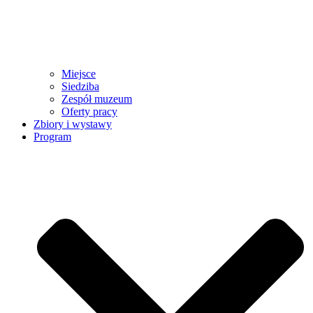
Miejsce
Siedziba
Zespół muzeum
Oferty pracy
Zbiory i wystawy
Program