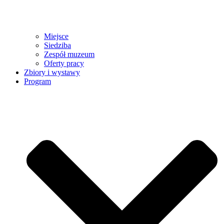
Miejsce
Siedziba
Zespół muzeum
Oferty pracy
Zbiory i wystawy
Program