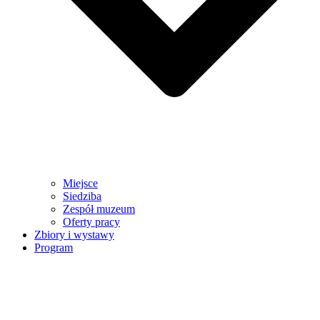
Miejsce
Siedziba
Zespół muzeum
Oferty pracy
Zbiory i wystawy
Program