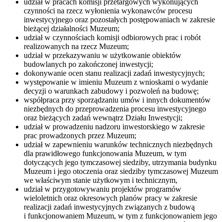
udział w pracach komisji przetargowych wykonujących
czynności na rzecz wyłonienia wykonawców procesu
inwestycyjnego oraz pozostałych postępowaniach w zakresie
bieżącej działalności Muzeum;
udział w czynnościach komisji odbiorowych prac i robót
realizowanych na rzecz Muzeum;
udział w przekazywaniu w użytkowanie obiektów
budowlanych po zakończonej inwestycji;
dokonywanie ocen stanu realizacji zadań inwestycyjnych;
występowanie w imieniu Muzeum z wnioskami o wydanie
decyzji o warunkach zabudowy i pozwoleń na budowę;
współpraca przy sporządzaniu umów i innych dokumentów
niezbędnych do przeprowadzenia procesu inwestycyjnego
oraz bieżących zadań wewnątrz Działu Inwestycji;
udział w prowadzeniu nadzoru inwestorskiego w zakresie
prac prowadzonych przez Muzeum;
udział w zapewnieniu warunków technicznych niezbędnych
dla prawidłowego funkcjonowania Muzeum, w tym
dotyczących jego tymczasowej siedziby, utrzymania budynku
Muzeum i jego otoczenia oraz siedziby tymczasowej Muzeum
we właściwym stanie użytkowym i technicznym,
udział w przygotowywaniu projektów programów
wieloletnich oraz okresowych planów pracy w zakresie
realizacji zadań inwestycyjnych związanych z budową
i funkcjonowaniem Muzeum, w tym z funkcjonowaniem jego