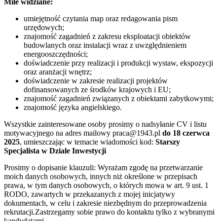
Mile widziane:
umiejętność czytania map oraz redagowania pism
urzędowych;
znajomość zagadnień z zakresu eksploatacji obiektów
budowlanych oraz instalacji wraz z uwzględnieniem
energooszczędności;
doświadczenie przy realizacji i produkcji wystaw, ekspozycji
oraz aranżacji wnętrz;
doświadczenie w zakresie realizacji projektów
dofinansowanych ze środków krajowych i EU;
znajomość zagadnień związanych z obiektami zabytkowymi;
znajomość języka angielskiego.
Wszystkie zainteresowane osoby prosimy o nadsyłanie CV i listu
motywacyjnego na adres mailowy praca@1943.pl
do 18 czerwca
2025
, umieszczając w temacie wiadomości kod:
Starszy
Specjalista w Dziale Inwestycji
Prosimy o dopisanie klauzuli: Wyrażam zgodę na przetwarzanie
moich danych osobowych, innych niż określone w przepisach
prawa, w tym danych osobowych, o których mowa w art. 9 ust. 1
RODO, zawartych w przekazanych z mojej inicjatywy
dokumentach, w celu i zakresie niezbędnym do przeprowadzenia
rekrutacji.Zastrzegamy sobie prawo do kontaktu tylko z wybranymi
kandydatami.