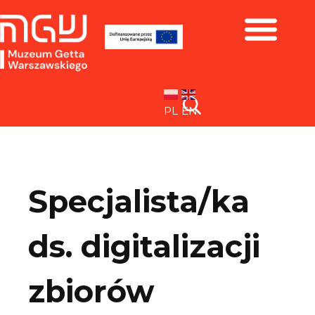
Zbiory i wystawy
PL
EN
Specjalista/ka
ds. digitalizacji
zbiorów