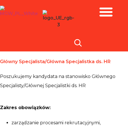
Zbiory i wystawy
Główny Specjalista/Główna Specjalistka ds. HR
Poszukujemy kandydata na stanowisko Głównego
Specjalisty/Głównej Specjalistki ds. HR
Zakres obowiązków:
zarządzanie procesami rekrutacyjnymi,