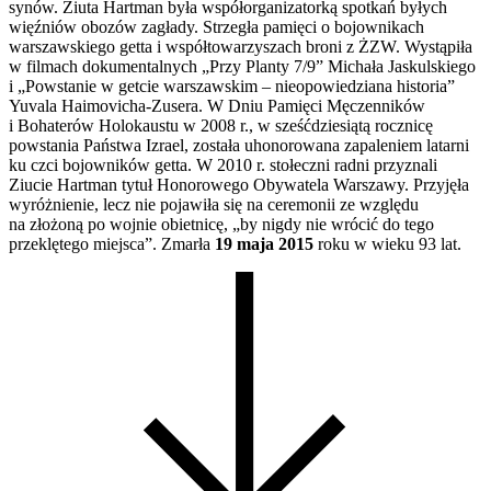
synów. Ziuta Hartman była współorganizatorką spotkań byłych
więźniów obozów zagłady. Strzegła pamięci o bojownikach
warszawskiego getta i współtowarzyszach broni z ŻZW. Wystąpiła
w filmach dokumentalnych „Przy Planty 7/9” Michała Jaskulskiego
i „Powstanie w getcie warszawskim – nieopowiedziana historia”
Yuvala Haimovicha-Zusera. W Dniu Pamięci Męczenników
i Bohaterów Holokaustu w 2008 r., w sześćdziesiątą rocznicę
powstania Państwa Izrael, została uhonorowana zapaleniem latarni
ku czci bojowników getta. W 2010 r. stołeczni radni przyznali
Ziucie Hartman tytuł Honorowego Obywatela Warszawy. Przyjęła
wyróżnienie, lecz nie pojawiła się na ceremonii ze względu
na złożoną po wojnie obietnicę, „by nigdy nie wrócić do tego
przeklętego miejsca”. Zmarła
19 maja 2015
roku w wieku 93 lat.