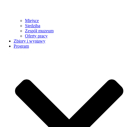
Miejsce
Siedziba
Zespół muzeum
Oferty pracy
Zbiory i wystawy
Program