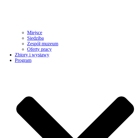
Miejsce
Siedziba
Zespół muzeum
Oferty pracy
Zbiory i wystawy
Program