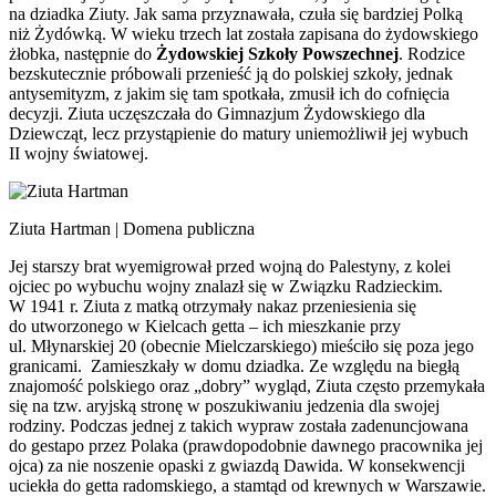
na dziadka Ziuty. Jak sama przyznawała, czuła się bardziej Polką
niż Żydówką. W wieku trzech lat została zapisana do żydowskiego
żłobka, następnie do
Żydowskiej Szkoły Powszechnej
. Rodzice
bezskutecznie próbowali przenieść ją do polskiej szkoły, jednak
antysemityzm, z jakim się tam spotkała, zmusił ich do cofnięcia
decyzji. Ziuta uczęszczała do Gimnazjum Żydowskiego dla
Dziewcząt, lecz przystąpienie do matury uniemożliwił jej wybuch
II wojny światowej.
Ziuta Hartman | Domena publiczna
Jej starszy brat wyemigrował przed wojną do Palestyny, z kolei
ojciec po wybuchu wojny znalazł się w Związku Radzieckim.
W 1941 r. Ziuta z matką otrzymały nakaz przeniesienia się
do utworzonego w Kielcach getta – ich mieszkanie przy
ul. Młynarskiej 20 (obecnie Mielczarskiego) mieściło się poza jego
granicami. Zamieszkały w domu dziadka. Ze względu na biegłą
znajomość polskiego oraz „dobry” wygląd, Ziuta często przemykała
się na tzw. aryjską stronę w poszukiwaniu jedzenia dla swojej
rodziny. Podczas jednej z takich wypraw została zadenuncjowana
do gestapo przez Polaka (prawdopodobnie dawnego pracownika jej
ojca) za nie noszenie opaski z gwiazdą Dawida. W konsekwencji
uciekła do getta radomskiego, a stamtąd od krewnych w Warszawie.