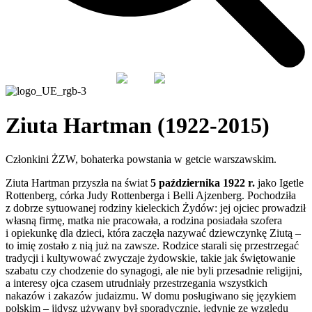
PL
EN
Ziuta Hartman (1922-2015)
Członkini ŻZW, bohaterka powstania w getcie warszawskim.
Ziuta Hartman przyszła na świat
5 października 1922 r.
jako Igetle
Rottenberg, córka Judy Rottenberga i Belli Ajzenberg. Pochodziła
z dobrze sytuowanej rodziny kieleckich Żydów: jej ojciec prowadził
własną firmę, matka nie pracowała, a rodzina posiadała szofera
i opiekunkę dla dzieci, która zaczęła nazywać dziewczynkę Ziutą –
to imię zostało z nią już na zawsze. Rodzice starali się przestrzegać
tradycji i kultywować zwyczaje żydowskie, takie jak świętowanie
szabatu czy chodzenie do synagogi, ale nie byli przesadnie religijni,
a interesy ojca czasem utrudniały przestrzegania wszystkich
nakazów i zakazów judaizmu. W domu posługiwano się językiem
polskim – jidysz używany był sporadycznie, jedynie ze względu