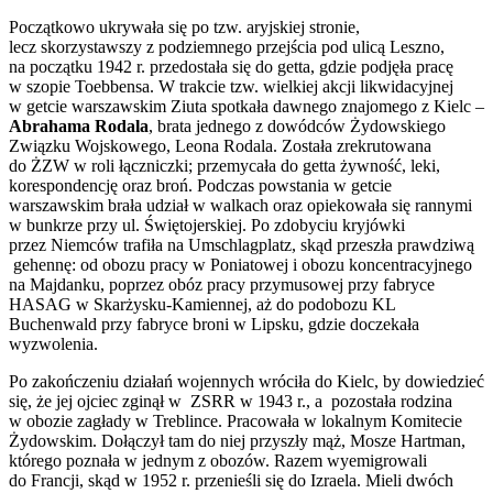
Początkowo ukrywała się po tzw. aryjskiej stronie,
lecz skorzystawszy z podziemnego przejścia pod ulicą Leszno,
na początku 1942 r. przedostała się do getta, gdzie podjęła pracę
w szopie Toebbensa. W trakcie tzw. wielkiej akcji likwidacyjnej
w getcie warszawskim Ziuta spotkała dawnego znajomego z Kielc –
Abrahama Rodala
, brata jednego z dowódców Żydowskiego
Związku Wojskowego, Leona Rodala. Została zrekrutowana
do ŻZW w roli łączniczki; przemycała do getta żywność, leki,
korespondencję oraz broń. Podczas powstania w getcie
warszawskim brała udział w walkach oraz opiekowała się rannymi
w bunkrze przy ul. Świętojerskiej. Po zdobyciu kryjówki
przez Niemców trafiła na Umschlagplatz, skąd przeszła prawdziwą
gehennę: od obozu pracy w Poniatowej i obozu koncentracyjnego
na Majdanku, poprzez obóz pracy przymusowej przy fabryce
HASAG w Skarżysku-Kamiennej, aż do podobozu KL
Buchenwald przy fabryce broni w Lipsku, gdzie doczekała
wyzwolenia.
Po zakończeniu działań wojennych wróciła do Kielc, by dowiedzieć
się, że jej ojciec zginął w ZSRR w 1943 r., a pozostała rodzina
w obozie zagłady w Treblince. Pracowała w lokalnym Komitecie
Żydowskim. Dołączył tam do niej przyszły mąż, Mosze Hartman,
którego poznała w jednym z obozów. Razem wyemigrowali
do Francji, skąd w 1952 r. przenieśli się do Izraela. Mieli dwóch