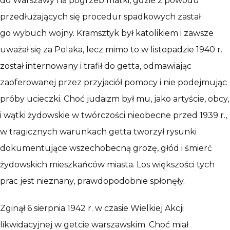
do Warszawy na pogrzeb matki, gdzie z powodu
przedłużających się procedur spadkowych zastał
go wybuch wojny. Kramsztyk był katolikiem i zawsze
uważał się za Polaka, lecz mimo to w listopadzie 1940 r.
został internowany i trafił do getta, odmawiając
zaoferowanej przez przyjaciół pomocy i nie podejmując
próby ucieczki. Choć judaizm był mu, jako artyście, obcy,
i wątki żydowskie w twórczości nieobecne przed 1939 r.,
w tragicznych warunkach getta tworzył rysunki
dokumentujące wszechobecną grozę, głód i śmierć
żydowskich mieszkańców miasta. Los większości tych
prac jest nieznany, prawdopodobnie spłonęły.
Zginął 6 sierpnia 1942 r. w czasie Wielkiej Akcji
likwidacyjnej w getcie warszawskim. Choć miał