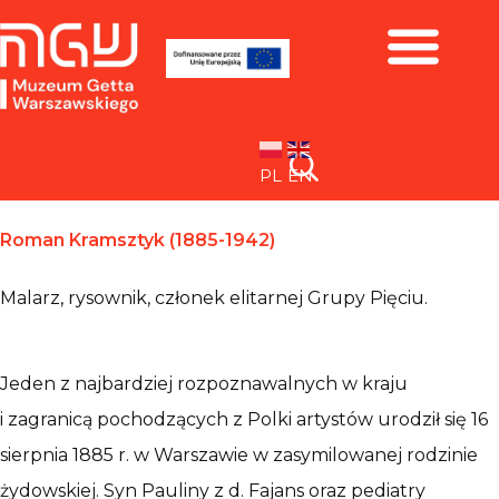
Zbiory i wystawy
PL
EN
Roman Kramsztyk (1885-1942)
Malarz, rysownik, członek elitarnej Grupy Pięciu.
Jeden z najbardziej rozpoznawalnych w kraju
i zagranicą pochodzących z Polki artystów urodził się 16
sierpnia 1885 r. w Warszawie w zasymilowanej rodzinie
żydowskiej. Syn Pauliny z d. Fajans oraz pediatry