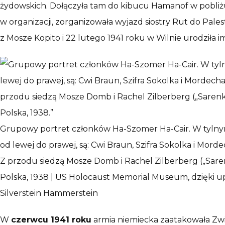
żydowskich. Dołączyła tam do kibucu Hamanof w pobliżu
w organizacji, zorganizowała wyjazd siostry Rut do Pale
z Mosze Kopito i 22 lutego 1941 roku w Wilnie urodziła i
Grupowy portret członków Ha-Szomer Ha-Cair. W tylny
od lewej do prawej, są: Cwi Braun, Szifra Sokolka i Morde
Z przodu siedzą Mosze Domb i Rachel Zilberberg („Sare
Polska, 1938 | US Holocaust Memorial Museum, dzięki u
Silverstein Hammerstein
W
czerwcu 1941 roku
armia niemiecka zaatakowała Zwią