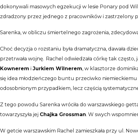
dokonywali masowych egzekucji w lesie Ponary pod Wiln
zdradzony przez jednego z pracowników i zastrzelony pr
Sarenka, w obliczu śmiertelnego zagrożenia, zdecydował
Choć decyzja o rozstaniu była dramatyczna, dawała dzi
przetrwała wojnę. Rachel odwiedzała córkę tak często, 
Kownerem
i
Jurkiem Wilnerem
, w klasztorze dominik
się idea młodzieńczego buntu przeciwko niemieckiemu o
odosobnionym przypadkiem, lecz częścią systematyczneg
Z tego powodu Sarenka wróciła do warszawskiego getta
towarzyszyła jej
Chajka Grossman
. W swych wspomnieni
W getcie warszawskim Rachel zamieszkała przy ul. Nowo