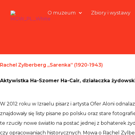
O muzeum
Zbiory i wystawy
Rachel Zylberberg „Sarenka” (1920-1943)
Aktywistka Ha-Szomer Ha-Cair, działaczka żydowsk
W 2012 roku w Izraelu pisarz i artysta Ofer Aloni odnal
znajdowały się listy pisane po polsku oraz stare fotograf
te rzuciły nowe światło na postać jednej z bohaterek ży
czy opracowaniach historycznych. Mowa o Rachel Zyl