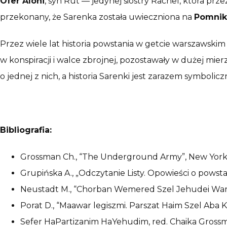
Ofer Aloni
, syn Rut — jedynej siostry Rachel, która pr
przekonany, że Sarenka została uwieczniona na
Pomnik
Przez wiele lat historia powstania w getcie warszawsk
w konspiracji i walce zbrojnej, pozostawały w dużej mi
o jednej z nich, a historia Sarenki jest zarazem symbo
Bibliografia:
Grossman Ch., “The Underground Army”, New York
Grupińska A., „Odczytanie Listy. Opowieści o pows
Neustadt M., “Chorban Wemered Szel Jehudei Warsz
Porat D., “Maawar legiszmi. Parszat Haim Szel Aba
Sefer HaPartizanim HaYehudim, red. Chaika Grossm