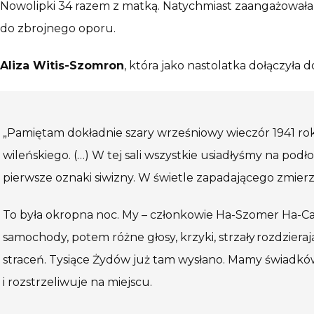
Nowolipki 34 razem z matką. Natychmiast zaangażowała si
do zbrojnego oporu.
Aliza Witis-Szomron
, która jako nastolatka dołączył
„Pamiętam dokładnie szary wrześniowy wieczór 1941 rok
wileńskiego. (…) W tej sali wszystkie usiadłyśmy na pod
pierwsze oznaki siwizny. W świetle zapadającego zmierz
To była okropna noc. My – członkowie Ha-Szomer Ha-Cai
samochody, potem różne głosy, krzyki, strzały rozdzieraj
straceń. Tysiące Żydów już tam wysłano. Mamy świadków,
i rozstrzeliwuje na miejscu.