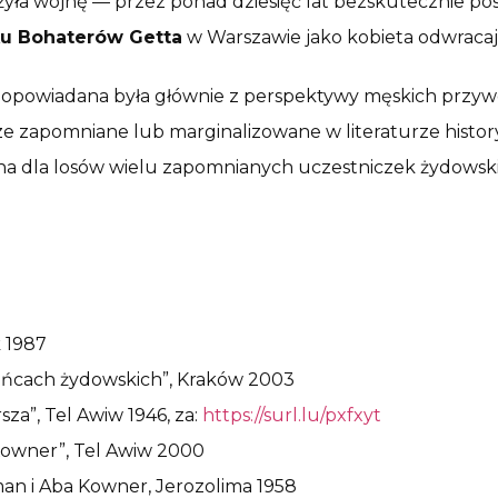
zeżyła wojnę — przez ponad dziesięć lat bezskutecznie p
u Bohaterów Getta
w Warszawie jako kobieta odwraca
im opowiadana była głównie z perspektywy męskich przyw
erze zapomniane lub marginalizowane w literaturze hist
liczna dla losów wielu zapomnianych uczestniczek żydows
 1987
tańcach żydowskich”, Kraków 2003
a”, Tel Awiw 1946, za:
https://surl.lu/pxfxyt
 Kowner”, Tel Awiw 2000
an i Aba Kowner, Jerozolima 1958