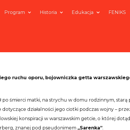
Program
Historia
Edukacja
FENIKS
iego ruchu oporu,
bojowniczka getta warszawskieg
azł po śmierci matki, na strychu w domu rodzinnym, starą
ie dotyczące działalności jego ciotki podczas wojny – prz
dowskiej konspiracji w warszawskim getcie, o której dot
berberg, znanej pod pseudonimem
„Sarenka”
.