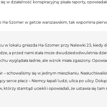
ę w działalność konspiracyjną: pisała raporty, opowiadał
a do Ha-Szomer w getcie warszawskim, tak wspomina pierw
u w lokalu gniazda Ha-Szomer przy Nalewki 23, kiedy d
łodze, a przed nami stała może dwudziestodwuletnia dzie
chu wyglądała ładnie, ale wzrok miała zgaszony. Opowiad
r – schowaliśmy się w jednym mieszkaniu. Nasłuchiwaliśm
ący serce płacz – Niemcy łapali ludzi, ulica po ulicy. Do
 którzy stamtąd uciekli i opowiadali, że ustawia się ta