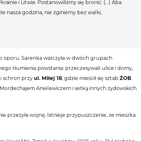
ainie i Litwie. Postanowiliśmy się bronić. (…) Aba
e nasza godzina, nie zginiemy bez walki,
ego oporu. Sarenka walczyła w dwóch grupach
ego tłumienia powstania: przeczesywali ulice i domy,
i schron przy
ul. Miłej 18
, gdzie mieścił się sztab
ŻOB
.
z Mordechajem Anielewiczem i setką innych żydowskich
ie przeżyła wojnę. Istnieje przypuszczenie, że mieszka