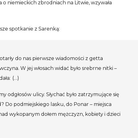
a o niemieckich zbrodniach na Litwie, wzywała
sze spotkanie z Sarenką:
otarły do nas pierwsze wiadomości z getta
wczyna. W jej włosach widać było srebrne nitki –
ała: (…)
y odgłosów ulicy. Słychać było zatrzymujące się
kąd? Do podmiejskiego lasku, do Ponar – miejsca
m nad wykopanym dołem mężczyzn, kobiety i dzieci