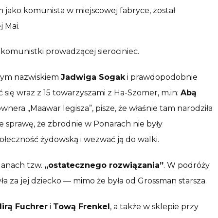
jako komunista w miejscowej fabryce, został
 Mai.
komunistki prowadzącej sierociniec.
anym nazwiskiem
Jadwiga Sogak
i prawdopodobnie
 się wraz z 15 towarzyszami z Ha-Szomer, m.in:
Abą
wnera „Maawar legisza”, pisze, że właśnie tam narodziła
e sprawę, że zbrodnie w Ponarach nie były
ołeczność żydowską i wezwać ją do walki.
lanach tzw.
„ostatecznego rozwiązania”
. W podróży
ła za jej dziecko — mimo że była od Grossman starsza.
irą Fuchrer
i
Tową Frenkel
, a także w sklepie przy