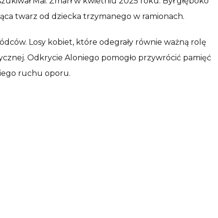
oszukiwał Mai. Zmarł w kwietniu 2025 roku. Był głęboko
jąca twarz od dziecka trzymanego w ramionach.
ódców. Losy kobiet, które odegrały równie ważną rolę
orycznej. Odkrycie Aloniego pomogło przywrócić pamięć
kiego ruchu oporu.