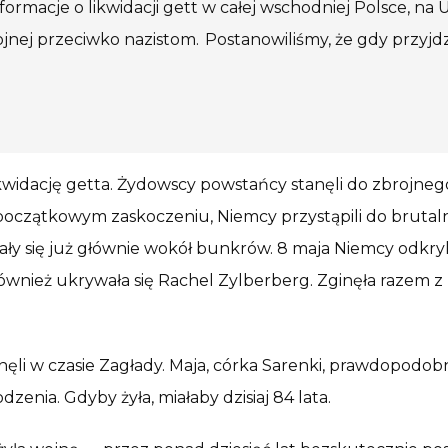
macje o likwidacji gett w całej wschodniej Polsce, na Ukr
ej przeciwko nazistom. Postanowiliśmy, że gdy przyjdzi
kwidację getta. Żydowscy powstańcy stanęli do zbrojn
 początkowym zaskoczeniu, Niemcy przystąpili do brutaln
ły się już głównie wokół bunkrów. 8 maja Niemcy odkryl
ównież ukrywała się Rachel Zylberberg. Zginęła razem 
ęli w czasie Zagłady. Maja, córka Sarenki, prawdopodobn
zenia. Gdyby żyła, miałaby dzisiaj 84 lata.