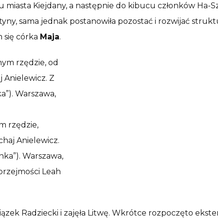
 miasta Kiejdany, a następnie do kibucu członków Ha-Sz
styny, sama jednak postanowiła pozostać i rozwijać struk
m się córka
Maja
.
m rzędzie,
chaj Anielewicz.
nka”). Warszawa,
przejmości Leah
zek Radziecki i zajęła Litwę. Wkrótce rozpoczęto ekster