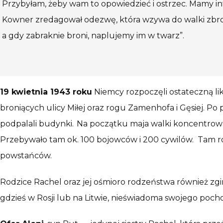
Przybyłam, żeby wam to opowiedzieć i ostrzec. Mamy infor
Kowner zredagował odezwę, która wzywa do walki zbrojn
a gdy zabraknie broni, naplujemy im w twarz”.
19 kwietnia 1943 roku
Niemcy rozpoczęli ostateczną li
broniących ulicy Miłej oraz rogu Zamenhofa i Gęsiej. Po
podpalali budynki. Na początku maja walki koncentrowa
Przebywało tam ok. 100 bojowców i 200 cywilów. Tam r
powstańców.
Rodzice Rachel oraz jej ośmioro rodzeństwa również zgin
gdzieś w Rosji lub na Litwie, nieświadoma swojego pochod