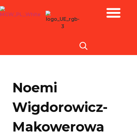
Zbiory i wystawy
Noemi
Wigdorowicz-
Makowerowa