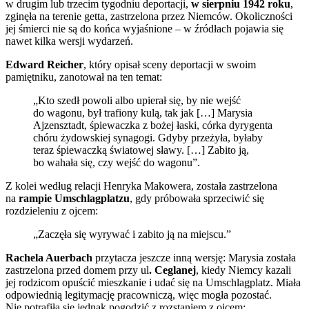
w drugim lub trzecim tygodniu deportacji,
w sierpniu 1942 roku
,
zginęła na terenie getta, zastrzelona przez Niemców. Okoliczności
jej śmierci nie są do końca wyjaśnione – w źródłach pojawia się
nawet kilka wersji wydarzeń.
Edward Reicher
, który opisał sceny deportacji w swoim
pamiętniku, zanotował na ten temat:
„Kto szedł powoli albo upierał się, by nie wejść
do wagonu, był trafiony kulą, tak jak […] Marysia
Ajzensztadt, śpiewaczka z bożej łaski, córka dyrygenta
chóru żydowskiej synagogi. Gdyby przeżyła, byłaby
teraz śpiewaczką światowej sławy. […] Zabito ją,
bo wahała się, czy wejść do wagonu”.
Z kolei według relacji Henryka Makowera, została zastrzelona
na
rampie Umschlagplatzu
, gdy próbowała sprzeciwić się
rozdzieleniu z ojcem:
„Zaczęła się wyrywać i zabito ją na miejscu.”
Rachela Auerbach
przytacza jeszcze inną wersję: Marysia została
zastrzelona przed domem przy ul
. Ceglanej
, kiedy Niemcy kazali
jej rodzicom opuścić mieszkanie i udać się na Umschlagplatz. Miała
odpowiednią legitymację pracowniczą, więc mogła pozostać.
Nie potrafiła się jednak pogodzić z rozstaniem z ojcem: