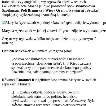
francuskie czy angielskie, występowała także w teatrach
i w kawiarniach. Można jej było posłuchać obok
Władysława
Szpilmana
,
Poli Braun
czy
Wiery Gran
w
kawiarni „Sztuka
”,
skupiającej wykształconą i zamożną klientelę.
Marysia Ajzensztadt w jednej z kawiarń getta, zdjęcie wykonane p
Często występowała w kilku miejscach dziennie, aby utrzymać
rodzinę.
Henryk Makower
w Pamiętniku z getta pisał:
„Została ona ulubienicą publiczności i nazywano
ją powszechnie ‘słowikiem getta’. […] Kiedy zaczęła
śpiewać przy akompaniamencie doskonałego pianisty
Rozenbauma, salę ogarnął ogromny entuzjazm”.
Również
Emanuel Ringelblum
wspominał Marysię w swoich
zapiskach z bunkra:
„[…] została odkryta podczas wojny. Swoimi
pieśniami, śpiewanymi po polsku, hebrajsku
i żydowsku, oczarowała po prostu całą Warszawę. Była
główną atrakcją wydarzeń literacko-artystycznych.