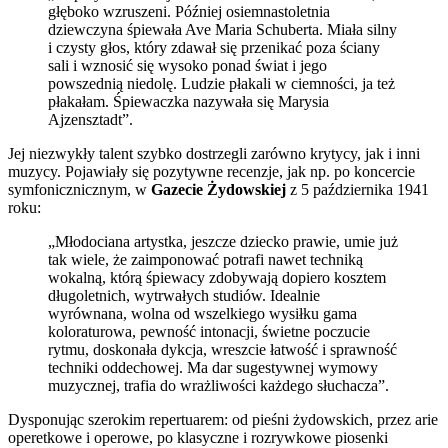
głęboko wzruszeni. Później osiemnastoletnia
dziewczyna śpiewała Ave Maria Schuberta. Miała silny
i czysty głos, który zdawał się przenikać poza ściany
sali i wznosić się wysoko ponad świat i jego
powszednią niedolę. Ludzie płakali w ciemności, ja też
płakałam. Śpiewaczka nazywała się Marysia
Ajzensztadt”.
Jej niezwykły talent szybko dostrzegli zarówno krytycy, jak i inni
muzycy. Pojawiały się pozytywne recenzje, jak np. po koncercie
symfonicznicznym, w
Gazecie Żydowskiej
z 5 października 1941
roku:
„Młodociana artystka, jeszcze dziecko prawie, umie już
tak wiele, że zaimponować potrafi nawet techniką
wokalną, którą śpiewacy zdobywają dopiero kosztem
długoletnich, wytrwałych studiów. Idealnie
wyrównana, wolna od wszelkiego wysiłku gama
koloraturowa, pewność intonacji, świetne poczucie
rytmu, doskonała dykcja, wreszcie łatwość i sprawność
techniki oddechowej. Ma dar sugestywnej wymowy
muzycznej, trafia do wrażliwości każdego słuchacza”.
Dysponując szerokim repertuarem: od pieśni żydowskich, przez arie
operetkowe i operowe, po klasyczne i rozrywkowe piosenki