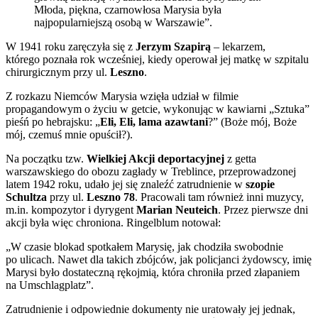
Młoda, piękna, czarnowłosa Marysia była
najpopularniejszą osobą w Warszawie”.
W 1941 roku zaręczyła się z
Jerzym Szapirą
– lekarzem,
którego poznała rok wcześniej, kiedy operował jej matkę w szpitalu
chirurgicznym przy ul.
Leszno
.
Z rozkazu Niemców Marysia wzięła udział w filmie
propagandowym o życiu w getcie, wykonując w kawiarni „Sztuka”
pieśń po hebrajsku: „
Eli, Eli, lama azawtani
?” (Boże mój, Boże
mój, czemuś mnie opuścił?).
Na początku tzw.
Wielkiej Akcji deportacyjnej
z getta
warszawskiego do obozu zagłady w Treblince, przeprowadzonej
latem 1942 roku, udało jej się znaleźć zatrudnienie w
szopie
Schultza
przy ul.
Leszno 78
. Pracowali tam również inni muzycy,
m.in. kompozytor i dyrygent
Marian Neuteich
. Przez pierwsze dni
akcji była więc chroniona. Ringelblum notował:
„W czasie blokad spotkałem Marysię, jak chodziła swobodnie
po ulicach. Nawet dla takich zbójców, jak policjanci żydowscy, imię
Marysi było dostateczną rękojmią, która chroniła przed złapaniem
na Umschlagplatz”.
Zatrudnienie i odpowiednie dokumenty nie uratowały jej jednak,