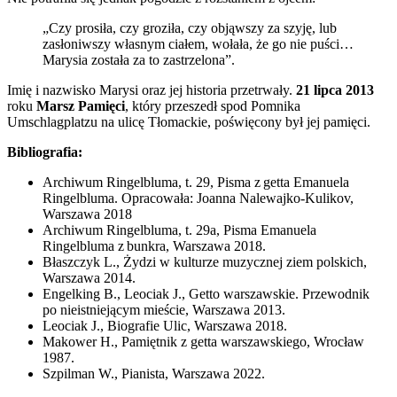
„Czy prosiła, czy groziła, czy objąwszy za szyję, lub
zasłoniwszy własnym ciałem, wołała, że go nie puści…
Marysia została za to zastrzelona”.
Imię i nazwisko Marysi oraz jej historia przetrwały.
21 lipca 2013
roku
Marsz Pamięci
, który przeszedł spod Pomnika
Umschlagplatzu na ulicę Tłomackie, poświęcony był jej pamięci.
Bibliografia:
Archiwum Ringelbluma, t. 29, Pisma z getta Emanuela
Ringelbluma. Opracowała: Joanna Nalewajko-Kulikov,
Warszawa 2018
Archiwum Ringelbluma, t. 29a, Pisma Emanuela
Ringelbluma z bunkra, Warszawa 2018.
Błaszczyk L., Żydzi w kulturze muzycznej ziem polskich,
Warszawa 2014.
Engelking B., Leociak J., Getto warszawskie. Przewodnik
po nieistniejącym mieście, Warszawa 2013.
Leociak J., Biografie Ulic, Warszawa 2018.
Makower H., Pamiętnik z getta warszawskiego, Wrocław
1987.
Szpilman W., Pianista, Warszawa 2022.