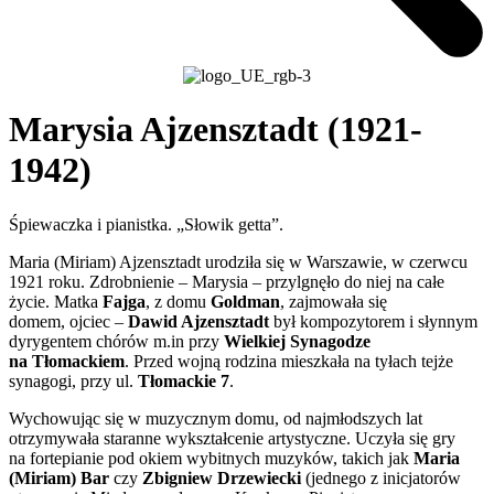
Marysia Ajzensztadt (1921-
1942)
Śpiewaczka i pianistka. „Słowik getta”.
Maria (Miriam) Ajzensztadt urodziła się w Warszawie, w czerwcu
1921 roku. Zdrobnienie – Marysia – przylgnęło do niej na całe
życie. Matka
Fajga
, z domu
Goldman
, zajmowała się
domem, ojciec –
Dawid Ajzensztadt
był kompozytorem i słynnym
dyrygentem chórów m.in przy
Wielkiej Synagodze
na Tłomackiem
. Przed wojną rodzina mieszkała na tyłach tejże
synagogi, przy ul.
Tłomackie 7
.
Wychowując się w muzycznym domu, od najmłodszych lat
otrzymywała staranne wykształcenie artystyczne. Uczyła się gry
na fortepianie pod okiem wybitnych muzyków, takich jak
Maria
(Miriam) Bar
czy
Zbigniew Drzewiecki
(jednego z inicjatorów