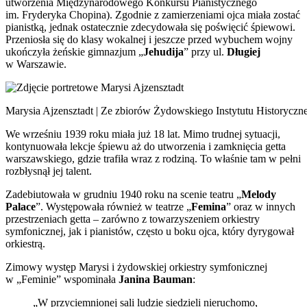
utworzenia Międzynarodowego Konkursu Pianistycznego
im. Fryderyka Chopina). Zgodnie z zamierzeniami ojca miała zostać
pianistką, jednak ostatecznie zdecydowała się poświęcić śpiewowi.
Przeniosła się do klasy wokalnej i jeszcze przed wybuchem wojny
ukończyła żeńskie gimnazjum „
Jehudija
” przy ul.
Długiej
w Warszawie.
Marysia Ajzensztadt | Ze zbiorów Żydowskiego Instytutu Historyczn
We wrześniu 1939 roku miała już 18 lat. Mimo trudnej sytuacji,
kontynuowała lekcje śpiewu aż do utworzenia i zamknięcia getta
warszawskiego, gdzie trafiła wraz z rodziną. To właśnie tam w pełni
rozbłysnął jej talent.
Zadebiutowała w grudniu 1940 roku na scenie teatru „
Melody
Palace
”. Występowała również w teatrze „
Femina
” oraz w innych
przestrzeniach getta – zarówno z towarzyszeniem orkiestry
symfonicznej, jak i pianistów, często u boku ojca, który dyrygował
orkiestrą.
Zimowy występ Marysi i żydowskiej orkiestry symfonicznej
w „Feminie” wspominała
Janina Bauman
:
„W przyciemnionej sali ludzie siedzieli nieruchomo,