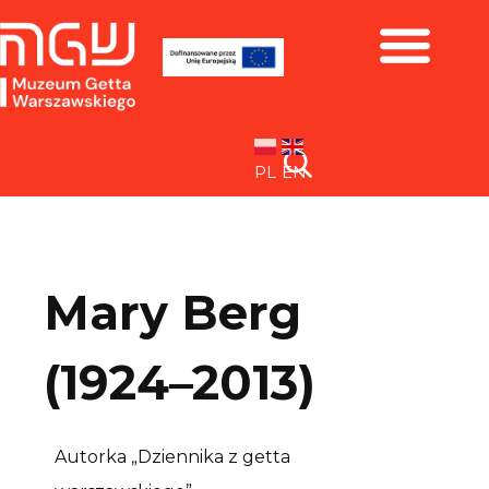
Zbiory i wystawy
PL
EN
Mary Berg
(1924–2013)
Autorka „Dziennika z getta