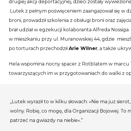
drugiej akcji deportacyjnej, dzieci zostały wywiezio
Lutek z pełnym poświęceniem zaangażował się w dz
broni, prowadził szkolenia z obsługi broni oraz zajęc
brał udział w egzekucji kolaboranta Alfreda Nossi
w mieszkaniu przy ul. Muranowskiej 44, gdzie mie
po torturach przechodził
Arie Wilner
, a także ukryw
Hela wspomina nocny spacer z Rotblatem w marcu 1
towarzyszących im w przygotowaniach do walki z o
„Lutek wyraził to w kilku słowach: »Nie ma już sierot,
wolny. Robię, co mogę, dla Organizacji Bojowej. To 
patrzeć na gwiazdy na niebie«.”