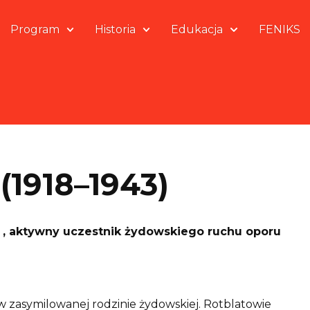
Program
Historia
Edukacja
FENIKS
 (1918–1943)
B , aktywny uczestnik żydowskiego ruchu oporu
, w zasymilowanej rodzinie żydowskiej. Rotblatowie