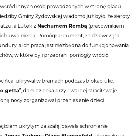
t wśród innych osób prowadzonych w stronę placu
iedziby Gminy Żydowskiej wiadomo już było, że sieroty
latzu, a Lutek z
Nachumem Rembą
(pracownikiem
 ich uwolnienia. Pomógł argument, że dziewczęta
undury, a ich praca jest niezbędna do funkcjonowania
chów, w które byli przebrani, pomogły wrócić
cińca, ukrywał w bramach podczas blokad ulic.
o getta
”, dom dziecka przy Twardej stracił swoje
łoną nocy zorganizował przeniesienie dzieci
jściem ukrytym za szafą, dawała schronienie
w
, Jonas Turkow
i
Diana Blumenfeld
, ukrywało się