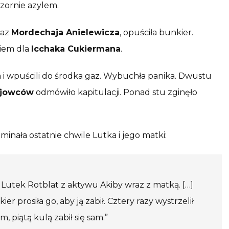
pozornie azylem.
kaz
Mordechaja Anielewicza
, opuściła bunkier.
niem dla
Icchaka Cukiermana
.
 i wpuścili do środka gaz. Wybuchła panika. Dwustu
ojowców
odmówiło kapitulacji. Ponad stu zginęło
inała ostatnie chwile Lutka i jego matki:
Lutek Rotblat z aktywu Akiby wraz z matką. […]
 prosiła go, aby ją zabił. Cztery razy wystrzelił
, piątą kulą zabił się sam.”