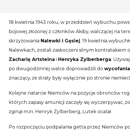
18 kwietnia 1943 roku, w przeddzień wybuchu pows
bojowej złożonej z członków Akiby, walczącej na tere
skrzyżowania
Nalewki i Gęsiej
. 19 kwietnia wybuchł
Nalewkach, zostali zaskoczeni silnym kontratakiem
Zacharię Artsteina
i
Henryka Zylberberga
. Używaj
po dwugodzinnej walce doprowadzili do
wycofania
znaczący, że straty były wyłącznie po stronie niemieck
Kolejne natarcie Niemców na pozycje obrońców rogu 
których zapasy amunicji zaczęły się wyczerpywać, z
zginął m.in. Henryk Zylberberg, Lutek ocalał.
Po rozpoczęciu podpalania getta przez Niemców po