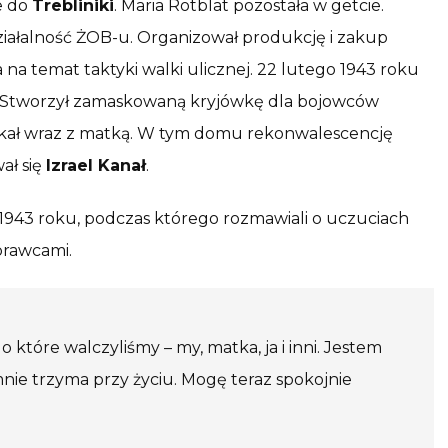
ne do
Trebliniki
. Maria Rotblat pozostała w getcie.
iałalność ŻOB-u. Organizował produkcję i zakup
ia na temat taktyki walki ulicznej. 22 lutego 1943 roku
ga. Stworzył zamaskowaną kryjówkę dla bojowców
szkał wraz z matką. W tym domu rekonwalescencję
ał się
Izrael Kanał
.
943 roku, podczas którego rozmawiali o uczuciach
prawcami.
 o które walczyliśmy – my, matka, ja i inni. Jestem
mnie trzyma przy życiu. Mogę teraz spokojnie