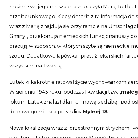
z okien swojego mieszkania zobaczyła Marię Rotbla
przeładunkowego. Kiedy dotarła z tą informacją do s
wraz z Marią znajdują się przy rampie na Umschlagp
Gminy), przekonują niemieckich funkcjonariuszy do
pracują w szopach, w których szyte są niemieckie m
szopu. Dodatkowo łapówka i prestiż lekarskich fartu
wszystkim na Twardą.
Lutek kilkakrotnie ratował życie wychowankom siero
W sierpniu 1943 roku, podczas likwidacji tzw. „
małeg
lokum. Lutek znalazł dla nich nową siedzibę i pod os
do nowego miejsca przy ulicy
Mylnej 18
.
Nowa lokalizacja wraz z przestronnym strychem i we
sierotom, ale też innym osobom. Małżeństwo aktoró