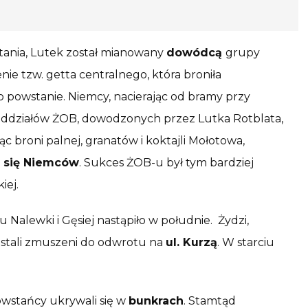
tania, Lutek został mianowany
dowódcą
grupy
nie tzw. getta centralnego, która broniła
o powstanie. Niemcy, nacierając od bramy przy
 oddziałów ŻOB, dowodzonych przez Lutka Rotblata,
ąc broni palnej, granatów i koktajli Mołotowa,
 się Niemców
. Sukces ŻOB-u był tym bardziej
iej.
Nalewki i Gęsiej nastąpiło w południe. Żydzi,
ostali zmuszeni do odwrotu na
ul. Kurzą
. W starciu
wstańcy ukrywali się w
bunkrach
. Stamtąd