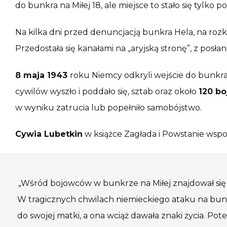
do bunkra na Miłej 18, ale miejsce to stało się tylko 
Na kilka dni przed denuncjacją bunkra Hela, na roz
Przedostała się kanałami na „aryjską stronę”, z posła
8 maja 1943
roku Niemcy odkryli wejście do bunkra
cywilów wyszło i poddało się, sztab oraz około
120 b
w wyniku zatrucia lub popełniło samobójstwo.
Cywia Lubetkin
w książce Zagłada i Powstanie wspom
„Wśród bojowców w bunkrze na Miłej znajdował się 
W tragicznych chwilach niemieckiego ataku na bunkier
do swojej matki, a ona wciąż dawała znaki życia. Potem