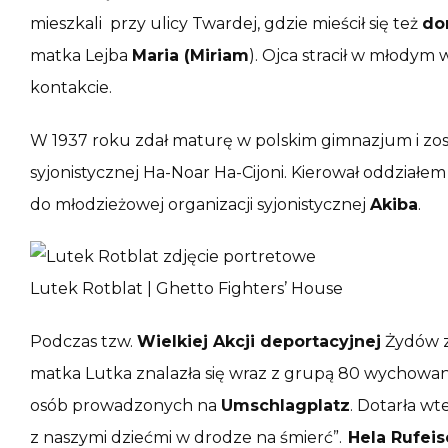
mieszkali przy ulicy Twardej, gdzie mieścił się też
do
matka Lejba
Maria (Miriam
). Ojca stracił w młodym 
kontakcie.
W 1937 roku zdał maturę w polskim gimnazjum i zo
syjonistycznej Ha-Noar Ha-Cijoni. Kierował oddziałem
do młodzieżowej organizacji syjonistycznej
Akiba
.
Lutek Rotblat | Ghetto Fighters’ House
Podczas tzw.
Wielkiej Akcji deportacyjnej
Żydów z
matka Lutka znalazła się wraz z grupą 80 wychowan
osób prowadzonych na
Umschlagplatz
. Dotarła wt
z naszymi dziećmi w drodze na śmierć”.
Hela Rufei