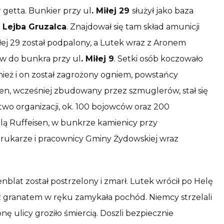
 getta. Bunkier przy ul
. Miłej 29
służył jako baza
i
Lejba Gruzalca
. Znajdował się tam skład amunicji
łej 29 został podpalony, a Lutek wraz z Aronem
w do bunkra przy ul
. Miłej 9
. Setki osób koczowało
eż i on został zagrożony ogniem, powstańcy
ten, wcześniej zbudowany przez szmuglerów, stał się
wo organizacji, ok. 100 bojowców oraz 200
elą Ruffeisen, w bunkrze kamienicy przy
drukarze i pracownicy Gminy Żydowskiej wraz
lat został postrzelony i zmarł. Lutek wrócił po Helę
 z granatem w ręku zamykała pochód. Niemcy strzelali
nę ulicy groziło śmiercią. Doszli bezpiecznie