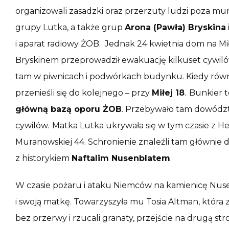
organizowali zasadzki oraz przerzuty ludzi poza mur
grupy Lutka, a także grup
Arona (Pawła) Bryskina
i aparat radiowy ŻOB. Jednak 24 kwietnia dom na Mi
Bryskinem przeprowadził ewakuację kilkuset cywiló
tam w piwnicach i podwórkach budynku. Kiedy równi
przenieśli się do kolejnego – przy
Miłej 18
. Bunkier 
główną bazą oporu ŻOB
. Przebywało tam dowództ
cywilów. Matka Lutka ukrywała się w tym czasie z H
Muranowskiej 44. Schronienie znaleźli tam głównie 
z historykiem
Naftalim Nusenblatem
.
W czasie pożaru i ataku Niemców na kamienicę Nusenb
i swoją matkę. Towarzyszyła mu Tosia Altman, która
bez przerwy i rzucali granaty, przejście na drugą stro