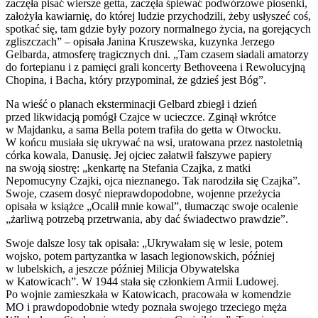
zaczęła pisać wiersze getta, zaczęła śpiewać podwórzowe piosenki,
założyła kawiarnię, do której ludzie przychodzili, żeby usłyszeć coś,
spotkać się, tam gdzie były pozory normalnego życia, na gorejących
zgliszczach” – opisała Janina Kruszewska, kuzynka Jerzego
Gelbarda, atmosferę tragicznych dni. „Tam czasem siadali amatorzy
do fortepianu i z pamięci grali koncerty Bethoveena i Rewolucyjną
Chopina, i Bacha, który przypominał, że gdzieś jest Bóg”.
Na wieść o planach eksterminacji Gelbard zbiegł i dzień
przed likwidacją pomógł Czajce w ucieczce. Zginął wkrótce
w Majdanku, a sama Bella potem trafiła do getta w Otwocku.
W końcu musiała się ukrywać na wsi, uratowana przez nastoletnią
córka kowala, Danusię. Jej ojciec załatwił fałszywe papiery
na swoją siostrę: „kenkartę na Stefania Czajka, z matki
Nepomucyny Czajki, ojca nieznanego. Tak narodziła się Czajka”.
Swoje, czasem dosyć nieprawdopodobne, wojenne przeżycia
opisała w książce „Ocalił mnie kowal”, tłumacząc swoje ocalenie
„żarliwą potrzebą przetrwania, aby dać świadectwo prawdzie”.
Swoje dalsze losy tak opisała: „Ukrywałam się w lesie, potem
wojsko, potem partyzantka w lasach legionowskich, później
w lubelskich, a jeszcze później Milicja Obywatelska
w Katowicach”. W 1944 stała się członkiem Armii Ludowej.
Po wojnie zamieszkała w Katowicach, pracowała w komendzie
MO i prawdopodobnie wtedy poznała swojego trzeciego męża