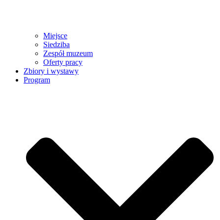
Miejsce
Siedziba
Zespół muzeum
Oferty pracy
Zbiory i wystawy
Program