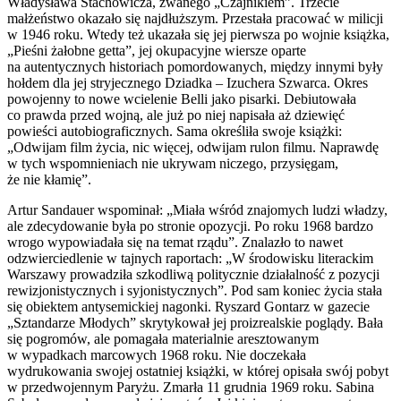
Władysława Stachowicza, zwanego „Czajnikiem”. Trzecie
małżeństwo okazało się najdłuższym. Przestała pracować w milicji
w 1946 roku. Wtedy też ukazała się jej pierwsza po wojnie książka,
„Pieśni żałobne getta”, jej okupacyjne wiersze oparte
na autentycznych historiach pomordowanych, między innymi były
hołdem dla jej stryjecznego Dziadka – Izuchera Szwarca. Okres
powojenny to nowe wcielenie Belli jako pisarki. Debiutowała
co prawda przed wojną, ale już po niej napisała aż dziewięć
powieści autobiograficznych. Sama określiła swoje książki:
„Odwijam film życia, nic więcej, odwijam rulon filmu. Naprawdę
w tych wspomnieniach nie ukrywam niczego, przysięgam,
że nie kłamię”.
Artur Sandauer wspominał: „Miała wśród znajomych ludzi władzy,
ale zdecydowanie była po stronie opozycji. Po roku 1968 bardzo
wrogo wypowiadała się na temat rządu”. Znalazło to nawet
odzwierciedlenie w tajnych raportach: „W środowisku literackim
Warszawy prowadziła szkodliwą politycznie działalność z pozycji
rewizjonistycznych i syjonistycznych”. Pod sam koniec życia stała
się obiektem antysemickiej nagonki. Ryszard Gontarz w gazecie
„Sztandarze Młodych” skrytykował jej proizrealskie poglądy. Bała
się pogromów, ale pomagała materialnie aresztowanym
w wypadkach marcowych 1968 roku. Nie doczekała
wydrukowania swojej ostatniej książki, w której opisała swój pobyt
w przedwojennym Paryżu. Zmarła 11 grudnia 1969 roku. Sabina