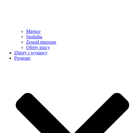
Miejsce
Siedziba
Zespół muzeum
Oferty pracy
Zbiory i wystawy
Program