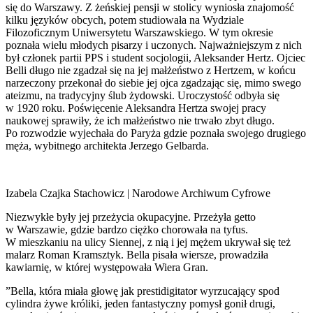
się do Warszawy. Z żeńskiej pensji w stolicy wyniosła znajomość
kilku języków obcych, potem studiowała na Wydziale
Filozoficznym Uniwersytetu Warszawskiego. W tym okresie
poznała wielu młodych pisarzy i uczonych. Najważniejszym z nich
był członek partii PPS i student socjologii, Aleksander Hertz. Ojciec
Belli długo nie zgadzał się na jej małżeństwo z Hertzem, w końcu
narzeczony przekonał do siebie jej ojca zgadzając się, mimo swego
ateizmu, na tradycyjny ślub żydowski. Uroczystość odbyła się
w 1920 roku. Poświęcenie Aleksandra Hertza swojej pracy
naukowej sprawiły, że ich małżeństwo nie trwało zbyt długo.
Po rozwodzie wyjechała do Paryża gdzie poznała swojego drugiego
męża, wybitnego architekta Jerzego Gelbarda.
Izabela Czajka Stachowicz | Narodowe Archiwum Cyfrowe
Niezwykłe były jej przeżycia okupacyjne. Przeżyła getto
w Warszawie, gdzie bardzo ciężko chorowała na tyfus.
W mieszkaniu na ulicy Siennej, z nią i jej mężem ukrywał się też
malarz Roman Kramsztyk. Bella pisała wiersze, prowadziła
kawiarnię, w której występowała Wiera Gran.
”Bella, która miała głowę jak prestidigitator wyrzucający spod
cylindra żywe króliki, jeden fantastyczny pomysł gonił drugi,