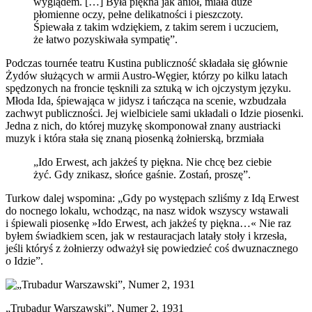
wyglądem. […] Była piękna jak anioł, miała duże
płomienne oczy, pełne delikatności i pieszczoty.
Śpiewała z takim wdziękiem, z takim serem i uczuciem,
że łatwo pozyskiwała sympatię”.
Podczas tournée teatru Kustina publiczność składała się głównie
Żydów służących w armii Austro-Węgier, którzy po kilku latach
spędzonych na froncie tęsknili za sztuką w ich ojczystym języku.
Młoda Ida, śpiewająca w jidysz i tańcząca na scenie, wzbudzała
zachwyt publiczności. Jej wielbiciele sami układali o Idzie piosenki.
Jedna z nich, do której muzykę skomponował znany austriacki
muzyk i która stała się znaną piosenką żołnierską, brzmiała
„Ido Erwest, ach jakżeś ty piękna. Nie chcę bez ciebie
żyć. Gdy znikasz, słońce gaśnie. Zostań, proszę”.
Turkow dalej wspomina: „Gdy po występach szliśmy z Idą Erwest
do nocnego lokalu, wchodząc, na nasz widok wszyscy wstawali
i śpiewali piosenkę »Ido Erwest, ach jakżeś ty piękna…« Nie raz
byłem świadkiem scen, jak w restauracjach latały stoły i krzesła,
jeśli któryś z żołnierzy odważył się powiedzieć coś dwuznacznego
o Idzie”.
„Trubadur Warszawski”, Numer 2, 1931