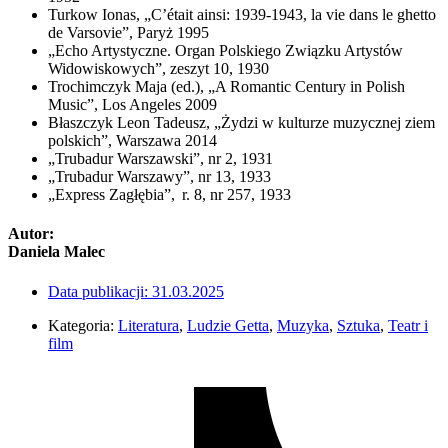
Turkow Ionas, „C’était ainsi: 1939-1943, la vie dans le ghetto
de Varsovie”, Paryż 1995
„Echo Artystyczne. Organ Polskiego Związku Artystów
Widowiskowych”, zeszyt 10, 1930
Trochimczyk Maja (ed.), „A Romantic Century in Polish
Music”, Los Angeles 2009
Błaszczyk Leon Tadeusz, „Żydzi w kulturze muzycznej ziem
polskich”, Warszawa 2014
„Trubadur Warszawski”, nr 2, 1931
„Trubadur Warszawy”, nr 13, 1933
„Express Zagłębia”, r. 8, nr 257, 1933
Autor:
Daniela Malec
Data publikacji:
31.03.2025
Kategoria:
Literatura
,
Ludzie Getta
,
Muzyka
,
Sztuka
,
Teatr i
film