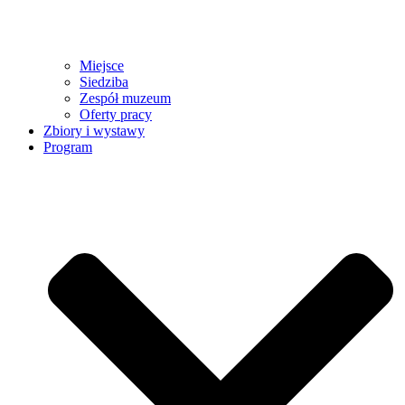
Miejsce
Siedziba
Zespół muzeum
Oferty pracy
Zbiory i wystawy
Program