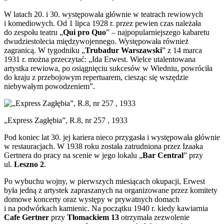
W latach 20. i 30. występowała głównie w teatrach rewiowych
i komediowych. Od 1 lipca 1928 r. przez pewien czas należała
do zespołu teatru „
Qui pro Quo
” – najpopularniejszego kabaretu
dwudziestolecia międzywojennego. Występowała również
zagranicą. W tygodniku „
Trubadur Warszawski
” z 14 marca
1931 r. można przeczytać: „Ida Erwest. Wielce utalentowana
artystka rewiowa, po osiągnięciu sukcesów w Wiedniu, powróciła
do kraju z przebojowym repertuarem, ciesząc się wszędzie
niebywałym powodzeniem”.
„Express Zagłębia”, R.8, nr 257 , 1933
Pod koniec lat 30. jej kariera nieco przygasła i występowała głównie
w restauracjach. W 1938 roku została zatrudniona przez Izaaka
Gertnera do pracy na scenie w jego lokalu „
Bar Central
” przy
ul.
Leszno 2
.
Po wybuchu wojny, w pierwszych miesiącach okupacji, Erwest
była jedną z artystek zapraszanych na organizowane przez komitety
domowe koncerty oraz występy w prywatnych domach
i na podwórkach kamienic. Na początku 1940 r. kiedy kawiarnia
Cafe Gertner
przy
Tłomackiem 13
otrzymała zezwolenie