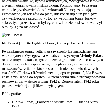
na organizowanie występów artystycznych, Występowała tam wraz
z synem, utalentowanym skrzypkiem. Pomimo tego, że czasem
w trakcie przedstawień do sali wkraczali Niemcy, zabierając
zgromadzonych widzów do pracy lub konfiskując im pieniądze
czy wartościowe przedmioty , to, jak wspomina Jonas Turkow,
sukces tych przedstawień był ogromny. Ludzie dosłownie walczyli
o to, by się na nie dostać.
Ida Erwest | Ghetto Fighters House, kolekcja Jonasa Turkowa
Po zamknięciu granic getta warszawskiego Ida znalazła się tam
wraz z synem. Występowała w teatrze muzycznym
Melody Palace
oraz w innych lokalach, gdzie śpiewała „radosne pieśni o dawnych
dobrych czasach co spotkało się z ciepłym przyjęciem wśród
mieszkańców getta, bo kto spośród nich nie tęsknił do dawnych
czasów?” (Turkow).Również według jego wspomnień, Ida Erwest
została zmuszona do występu w niemieckim filmie propagandowym
realizowanym w getcie wiosną 1942 r. Zginęła latem 1942 roku
podczas wielkiej akcji likwidacyjnej getta.
Bibliografia:
Turkow. Jonas, „Farloszene sztern”, tom I, Buenos Ajres
1952