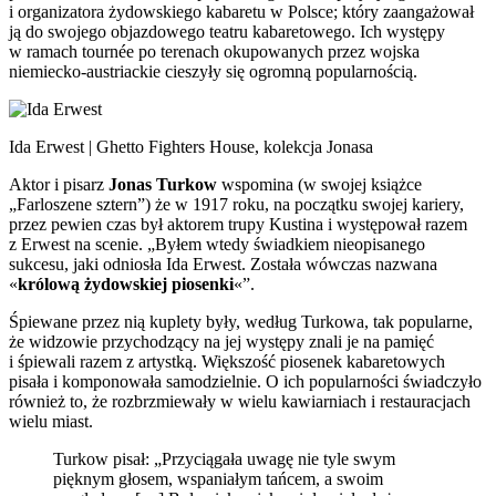
i organizatora żydowskiego kabaretu w Polsce; który zaangażował
ją do swojego objazdowego teatru kabaretowego. Ich występy
w ramach tournée po terenach okupowanych przez wojska
niemiecko-austriackie cieszyły się ogromną popularnością.
Ida Erwest | Ghetto Fighters House, kolekcja Jonasa
Aktor i pisarz
Jonas Turkow
wspomina (w swojej książce
„Farloszene sztern”) że w 1917 roku, na początku swojej kariery,
przez pewien czas był aktorem trupy Kustina i występował razem
z Erwest na scenie. „Byłem wtedy świadkiem nieopisanego
sukcesu, jaki odniosła Ida Erwest. Została wówczas nazwana
«
królową żydowskiej piosenki
«”.
Śpiewane przez nią kuplety były, według Turkowa, tak popularne,
że widzowie przychodzący na jej występy znali je na pamięć
i śpiewali razem z artystką. Większość piosenek kabaretowych
pisała i komponowała samodzielnie. O ich popularności świadczyło
również to, że rozbrzmiewały w wielu kawiarniach i restauracjach
wielu miast.
Turkow pisał: „Przyciągała uwagę nie tyle swym
pięknym głosem, wspaniałym tańcem, a swoim