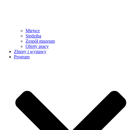
Miejsce
Siedziba
Zespół muzeum
Oferty pracy
Zbiory i wystawy
Program