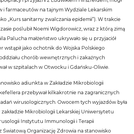
spółpracy i przyjaźni z Ludwikiem Hirszfeldem, mógł
ków i farmaceutów na tajnym Wydziale Lekarskim
ako „Kurs sanitarny zwalczania epidemii”). W trakcie
 czasie poślubił Noemi Wigdorowicz, wraz z którą zimą
Emila Palucha małżeństwo ukrywało się u przyjaciół
r wstąpił jako ochotnik do Wojska Polskiego
em oddziału chorób wewnętrznych i zakaźnych
ał w szpitalach w Otwocku i Gdańsku-Oliwie.
tanowisko adiunkta w Zakładzie Mikrobiologii
efellera przebywał kilkakrotnie na zagranicznych
badań wirusologicznych. Owocem tych wyjazdów była
zakładzie Mikrobiologii Lekarskiej Uniwersytetu
usologii Instytutu Immunologii i Terapii
ez Światową Organizację Zdrowia na stanowisko