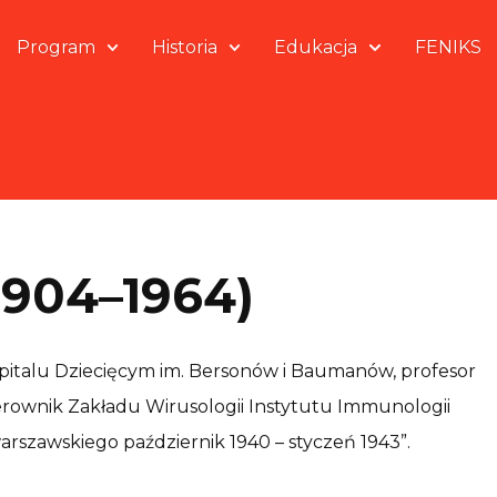
Program
Historia
Edukacja
FENIKS
1904–1964)
zpitalu Dziecięcym im. Bersonów i Baumanów, profesor
erownik Zakładu Wirusologii Instytutu Immunologii
warszawskiego październik 1940 – styczeń 1943”.