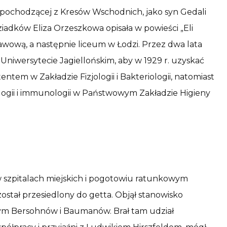
j pochodzącej z Kresów Wschodnich, jako syn Gedali
iadków Eliza Orzeszkowa opisała w powieści „Eli
wową, a następnie liceum w Łodzi. Przez dwa lata
Uniwersytecie Jagiellońskim, aby w 1929 r. uzyskać
entem w Zakładzie Fizjologii i Bakteriologii, natomiast
ologii i immunologii w Państwowym Zakładzie Higieny
w szpitalach miejskich i pogotowiu ratunkowym
został przesiedlony do getta. Objął stanowisko
cym Bersohnów i Baumanów. Brał tam udział