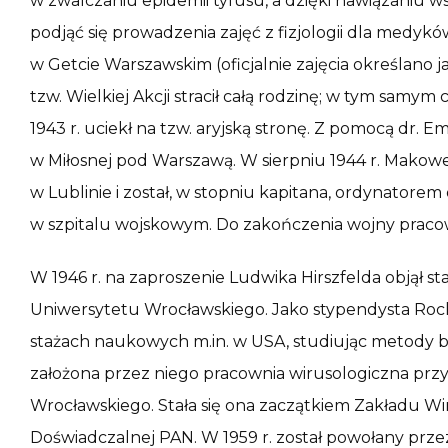
w zwalczaniu epidemii tyfusu, a dzięki nawiązaniu w
podjąć się prowadzenia zajęć z fizjologii dla medy
w Getcie Warszawskim (oficjalnie zajęcia określano j
tzw. Wielkiej Akcji stracił całą rodzinę; w tym samym
1943 r. uciekł na tzw. aryjską stronę. Z pomocą dr. 
w Miłosnej pod Warszawą. W sierpniu 1944 r. Makowe
w Lublinie i został, w stopniu kapitana, ordynator
w szpitalu wojskowym. Do zakończenia wojny pracow
W 1946 r. na zaproszenie Ludwika Hirszfelda objął s
Uniwersytetu Wrocławskiego. Jako stypendysta Rock
stażach naukowych m.in. w USA, studiując metody 
założona przez niego pracownia wirusologiczna przy 
Wrocławskiego. Stała się ona zaczątkiem Zakładu Wir
Doświadczalnej PAN. W 1959 r. został powołany prz